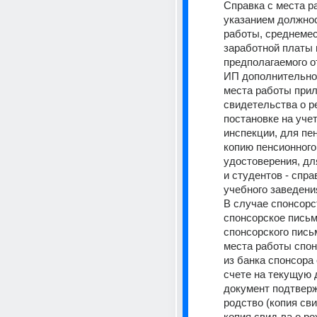
Справка с места ра
указанием должнос
работы, среднемес
заработной платы и
предполагаемого от
ИП дополнительно 
места работы прил
свидетельства о ре
постановке на учет
инспекции, для пен
копию пенсионного 
удостоверения, дл
и студентов - справ
учебного заведени
В случае спонсорст
спонсорское письм
спонсорского письм
места работы спонс
из банка спонсора 
счете на текущую д
документ подтвер
родство (копия свид
копия свид-ва о ро