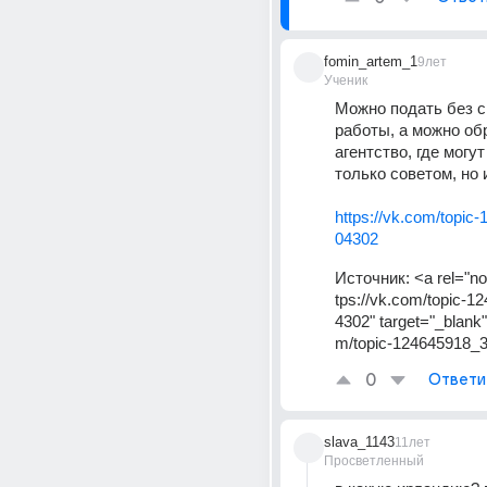
fomin_artem_1
9лет
Ученик
Можно подать без сп
работы, а можно обр
агентство, где могут
только советом, но 
https://vk.com/topic
04302
Источник:
<a rel="no
tps://vk.com/topic-
4302" target="_blank"
m/topic-124645918_
0
Ответи
slava_1143
11лет
Просветленный