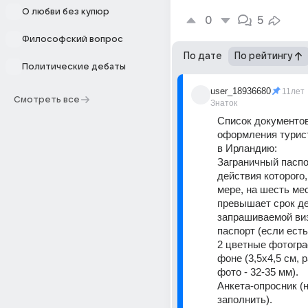
О любви без купюр
0
5
Философский вопрос
По дате
По рейтингу
Политические дебаты
user_18936680
11лет
Смотреть все
Знаток
Список документов
оформления турист
в Ирландию:
Заграничный паспор
действия которого,
мере, на шесть мес
превышает срок де
запрашиваемой виз
паспорт (если есть
2 цветные фотогра
фоне (3,5х4,5 см, 
фото - 32-35 мм).
Анкета-опросник (
заполнить).