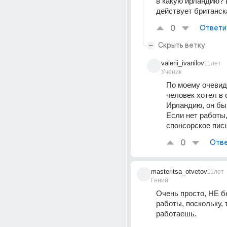
в какую ирландию? 
действует британск
0
Ответи
Скрыть ветку
valerii_ivanilov
11лет
Ученик
По моему очевид
человек хотел в 
Ирландию, он бы 
Если нет работы,
спонсорское пис
0
Отве
masteritsa_otvetov
11лет
Гений
Очень просто, НЕ бе
работы, поскольку, т
работаешь.