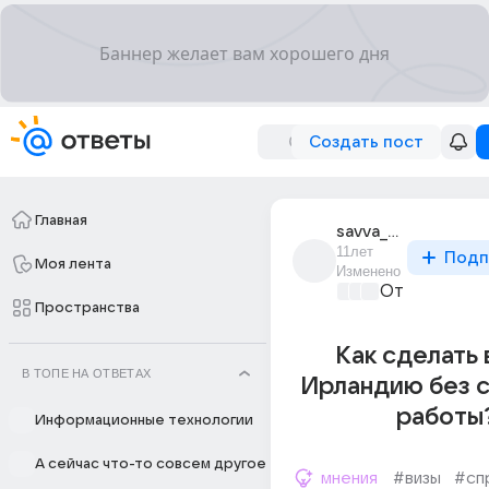
Создать пост
Главная
savva_vassov
11лет
Подп
Моя лента
Изменено
Отпуск мечт
Пространства
Как сделать 
В ТОПЕ НА ОТВЕТАХ
Ирландию без с
работы
Информационные технологии
А сейчас что-то совсем другое
мнения
#визы
#сп