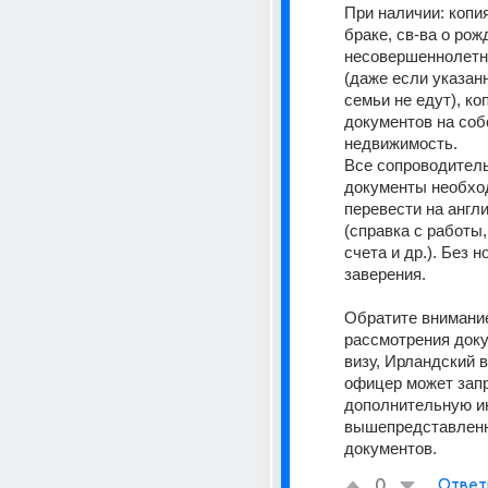
При наличии: копия
браке, св-ва о рож
несовершеннолетни
(даже если указан
семьи не едут), коп
документов на соб
недвижимость.
Все сопроводитель
документы необхо
перевести на англи
(справка с работы,
счета и др.). Без н
заверения.
Обратите внимание
рассмотрения доку
визу, Ирландский в
офицер может запр
дополнительную и
вышепредставленн
документов.
0
Ответ