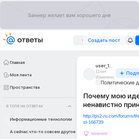
Создать пост
Главная
user_181455273
11лет
Подп
Моя лента
Изменено
Политические 
Пространства
Почему мою иде
ненавистно при
В ТОПЕ НА ОТВЕТАХ
http://ps2-ru.com/forums/t
Информационные технологии
st-166739
А сейчас что-то совсем другое
мнения