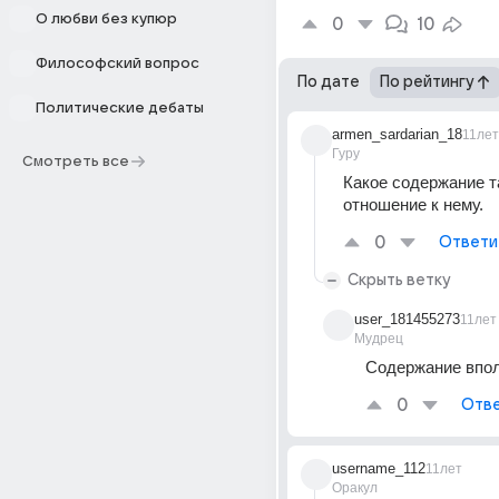
О любви без купюр
0
10
Философский вопрос
По дате
По рейтингу
Политические дебаты
armen_sardarian_18
11лет
Гуру
Смотреть все
Какое содержание та
отношение к нему.
0
Ответи
Скрыть ветку
user_181455273
11лет
Мудрец
Содержание впол
0
Отве
username_112
11лет
Оракул