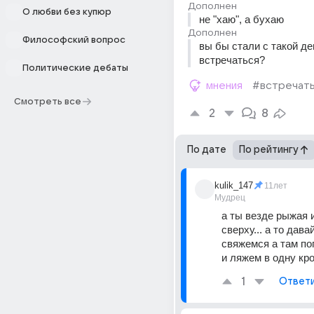
Дополнен
О любви без купюр
не "хаю", а бухаю
Дополнен
Философский вопрос
вы бы стали с такой де
встречаться?
Политические дебаты
мнения
#встречат
Смотреть все
2
8
По дате
По рейтингу
kulik_147
11лет
Мудрец
а ты везде рыжая и
сверху... а то дава
свяжемся а там по
и ляжем в одну кро
1
Ответ