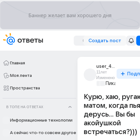
Создать пост
Главная
user_46220843
11лет
Подп
Моя лента
Изменено
Пикантно о л
Пространства
Курю, хаю, руга
матом, когда пья
В ТОПЕ НА ОТВЕТАХ
дерусь... Вы бы
Информационные технологии
акойушкой
встречаться?)))
А сейчас что-то совсем другое