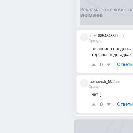
user_88548433
11лет
Оракул
не поняла предпосле
теряюсь в догадках
0
Ответи
rabinovich_50
11лет
Оракул
нет (
0
Ответи