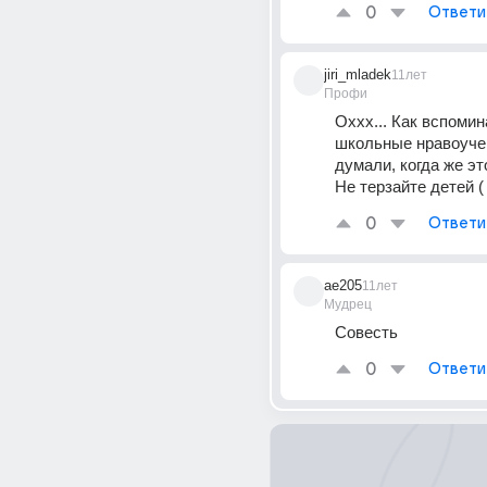
0
Ответи
jiri_mladek
11лет
Профи
Оххх... Как вспомин
школьные нравоучени
думали, когда же это
Не терзайте детей (
0
Ответи
ae205
11лет
Мудрец
Совесть
0
Ответи