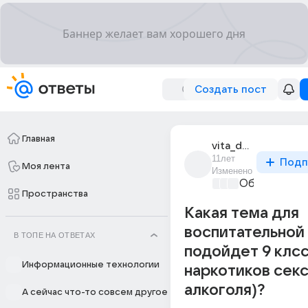
Создать пост
Главная
vita_dergacheva
11лет
Подп
Моя лента
Изменено
Образовател
Пространства
Какая тема для
воспитательной
В ТОПЕ НА ОТВЕТАХ
подойдет 9 клс
Информационные технологии
наркотиков секс
алкоголя)?
А сейчас что-то совсем другое