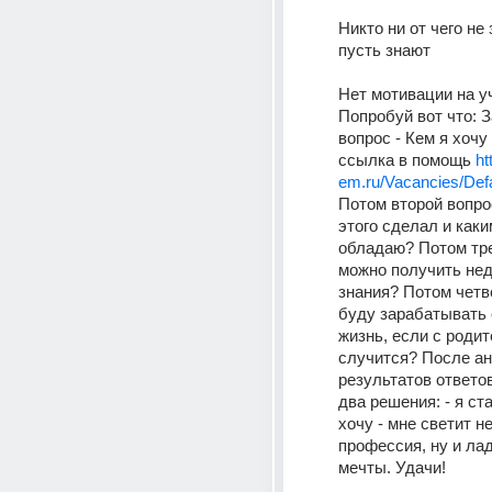
Никто ни от чего не 
пусть знают
Нет мотивации на уч
Попробуй вот что: З
вопрос - Кем я хочу 
ссылка в помощь 
ht
em.ru/Vacancies/Defa
Потом второй вопрос
этого сделал и каки
обладаю? Потом трет
можно получить не
знания? Потом четвё
буду зарабатывать 
жизнь, если с родит
случится? После ан
результатов ответов
два решения: - я ста
хочу - мне светит н
профессия, ну и лад
мечты. Удачи!