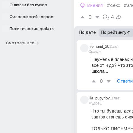
О любви без купюр
мнения
#секс
#ал
0
4
Философский вопрос
Политические дебаты
По дате
По рейтингу
Смотреть все
niemand_30
11лет
Оракул
Неужель в планах н
всё от и до? Что это 
школа...
0
Ответи
ilia_pupyriov
11лет
Мудрец
Что ты будешь дела
завтра станешь сир
ТОЛЬКО ПИСЬМЕННЫ