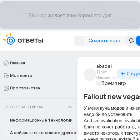
Создать пост
Главная
abadei
11лет
Подп
Моя лента
Изменено
Время игр
Пространства
Fallout new vega
В ТОПЕ НА ОТВЕТАХ
У меня куча модов и из-за
надо было установить 
ArchiveInvalidation Invalida
Информационные технологии
блин не хочет работать, то
вместо некоторых текстур
А сейчас что-то совсем другое
у меня пиратка update 7 а 