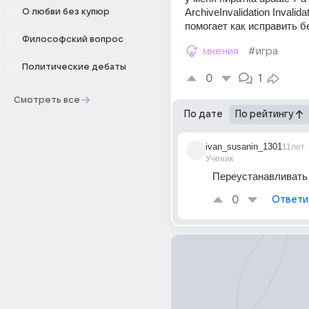
ArchiveInvalidation Invalidat
О любви без купюр
помогает как исправить б
Философский вопрос
мнения
#игра
Политические дебаты
0
1
Смотреть все
По дате
По рейтингу
ivan_susanin_1301
11лет
Ученик
Переустанавливать
0
Ответи