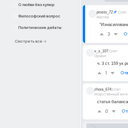
О любви без купюр
prosto_72
11лет
Философский вопрос
Мастер
"Изнасиловани
Политические дебаты
3
О
Смотреть все
v_s_107
11лет
Оракул
ч. 3 ст. 159 ук 
1
Отв
zhora_674
11лет
Искусственный инте
статья баланс
0
От