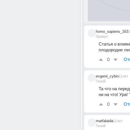
homo_sapiens_163
Оракул
Статья о влиян
плодородие лес
0
От
evgenii_cybin
11лет
Гений
Та что на перед
ни на что! Ура! 
0
От
marfalaida
11лет
Гений