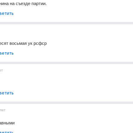
нина на съезде партии.
ветить
есят восьмая ук рсфср
ветить
ет
ветить
лет
авными
ветить