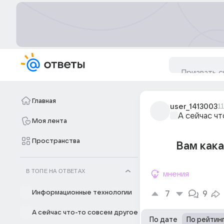
Главная
user_1413003
1
А сейчас ч
Моя лента
Пространства
Вам кака
В ТОПЕ НА ОТВЕТАХ
мнения
Информационные технологии
7
9
А сейчас что-то совсем другое
По дате
По рейтин