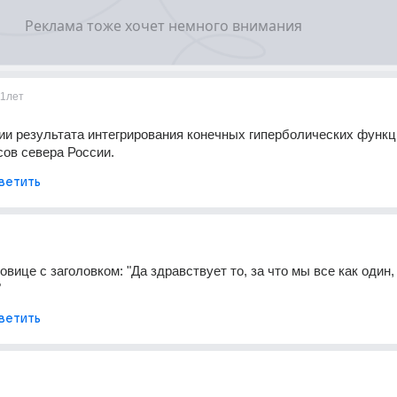
11лет
ии результата интегрирования конечных гиперболических функци
ов севера России.
ветить
овице с заголовком: "Да здравствует то, за что мы все как один,
"
ветить