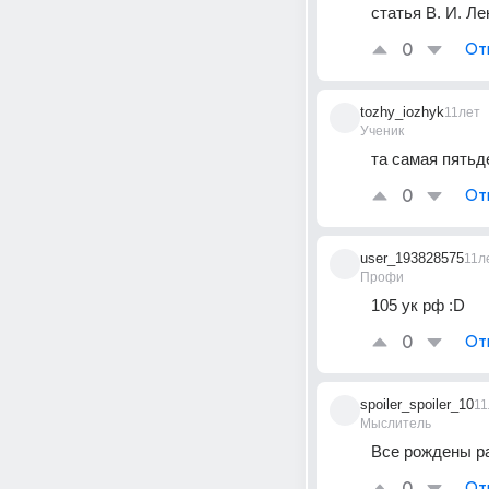
статья В. И. Ле
0
От
tozhy_iozhyk
11лет
Ученик
та самая пятьд
0
От
user_193828575
11л
Профи
105 ук рф :D
0
От
spoiler_spoiler_10
11
Мыслитель
Все рождены р
От