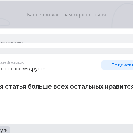
1лет
Изменено
Подписа
то-то совсем другое
я статья больше всех остальных нравитс
гу