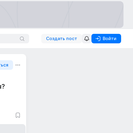
Создать пост
Войти
ться
я?