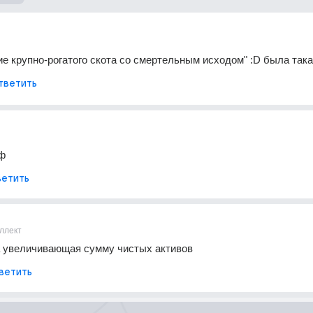
е крупно-рогатого скота со смертельным исходом" :D была такая)
тветить
рф
етить
ллект
а увеличивающая сумму чистых активов
ветить