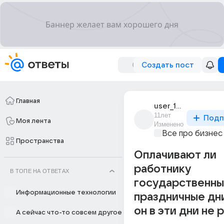
Создать пост
Главная
user_187940227
11лет
Подп
Моя лента
Изменено
Все про бизнес
Пространства
Оплачивают ли
работнику
В ТОПЕ НА ОТВЕТАХ
государственн
Информационные технологии
праздничные дни
он в эти дни не 
А сейчас что-то совсем другое