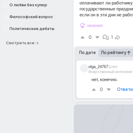
оплачивают ли работнику 
О любви без купюр
государственные праздни
если он в эти дни не раб
Философский вопрос
мнения
Политические дебаты
0
1
Смотреть все
По дате
По рейтингу
olga_24767
11лет
Искусственный интеллект
нет, конечно.
0
Ответи