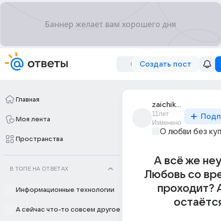
Создать пост
Главная
zaichik_serenkii_1
11лет
Подп
Моя лента
Изменено
О любви без ку
Пространства
А всё же не
В ТОПЕ НА ОТВЕТАХ
Любовь со вр
проходит? 
Информационные технологии
остаётс
А сейчас что-то совсем другое