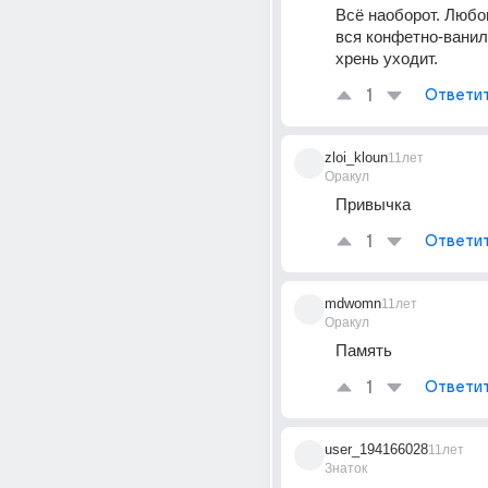
Всё наоборот. Любов
вся конфетно-ванил
хрень уходит.
1
Ответи
zloi_kloun
11лет
Оракул
Привычка
1
Ответи
mdwomn
11лет
Оракул
Память
1
Ответи
user_194166028
11лет
Знаток