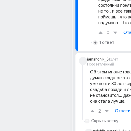
состоянии понять
не то.. и всё так
поймёшь.. что вс
надумано.. Что 
0
Отв
1 ответ
iamshchik_5
11лет
Просветленный
Об этом многие говор
думаю когда же это 
уже почти 30 лет се
свадьба позади и л
не становится... даж
она стала лучше.
2
Ответи
Скрыть ветку