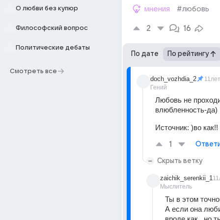
О любви без купюр
мнения
#любовь
2
16
Философский вопрос
Политические дебаты
По дате
По рейтингу
Смотреть все
doch_vozhdia_2
11ле
Гений
Любовь не проходи
влюбленность-да)
Источник:
)во как!!
1
Ответ
Скрыть ветку
zaichik_serenkii_1
11
Мыслитель
Ты в этом точно
А если она любит
вроде как.. но т