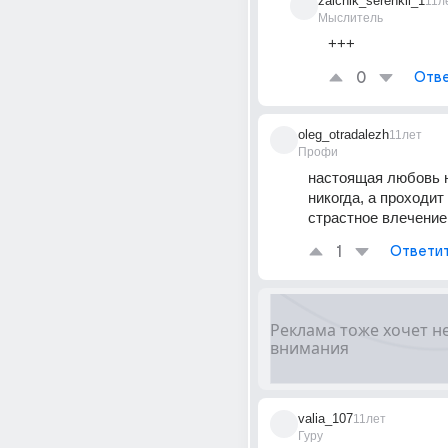
zaichik_serenkii_1
11л
Мыслитель
+++
0
Отве
oleg_otradalezh
11лет
Профи
настоящая любовь н
никогда, а проходит 
страстное влечение
1
Ответи
valia_107
11лет
Гуру