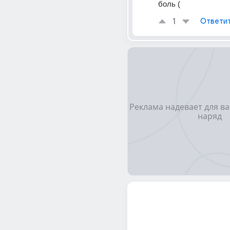
боль (
1
Ответи