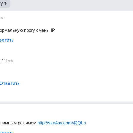
гу
лет
ормальную прогу смены IP
ветить
_1
11лет
Ответить
нонимным режимом 
http://ska4ay.com/@QLn
ветить