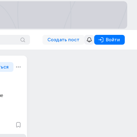
Создать пост
Войти
ться
е 