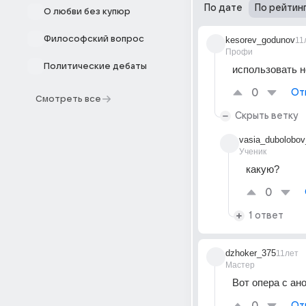
По дате
По рейтин
О любви без купюр
Философский вопрос
kesorev_godunov
11
Профи
Политические дебаты
использовать н
0
От
Смотреть все
Скрыть ветку
vasia_dubolobov
Ученик
какую?
0
1 ответ
dzhoker_375
11лет
Мастер
Вот опера с а
От