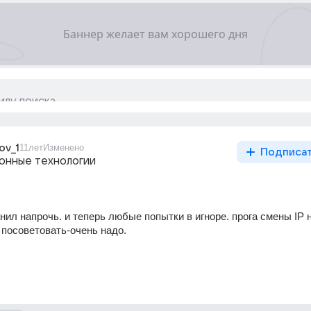
ov_1
11лет
Изменено
Подписа
нные технологии
нил напрочь. и теперь любые попытки в игноре. прога смены IP н
 посоветовать-очень надо.