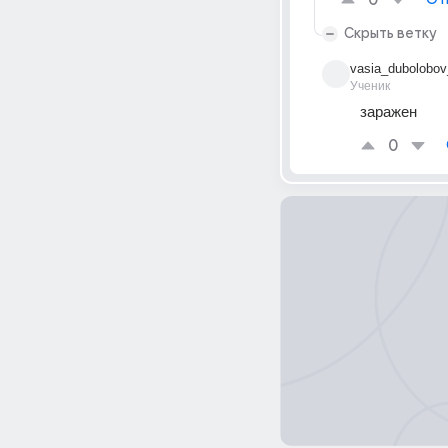
0
Скрыть ветку
vasia_dubolobov
Ученик
заражен
0