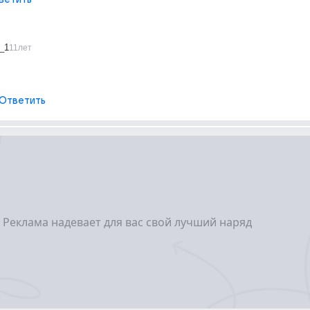
_1
11лет
Ответить