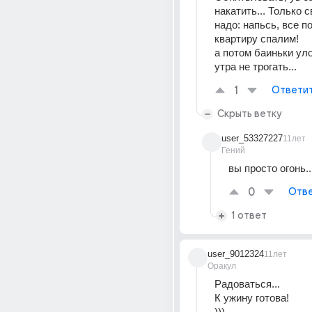
накатить... Только с
надо: напьсь, все п
квартиру спалим!
а потом баиньки уло
утра не трогать...
1
Ответи
Скрыть ветку
user_53327227
11лет
Гений
вы просто огонь..
0
Отве
1 ответ
user_9012324
11лет
Оракул
Радоваться...
К ужину готова!
)))