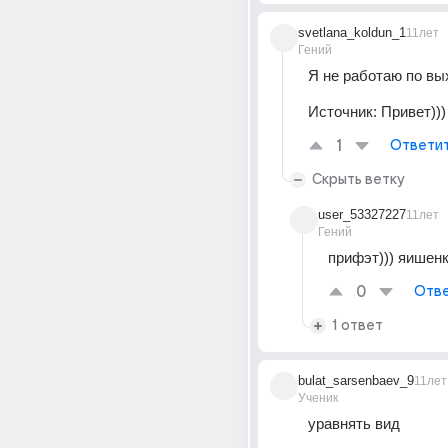
svetlana_koldun_1
11лет
Гений
Я не работаю по вы
Источник:
Привет)))
1
Ответи
Скрыть ветку
user_53327227
11лет
Гений
прифэт))) яишен
0
Отве
1 ответ
bulat_sarsenbaev_9
11лет
Ученик
уравнять вид