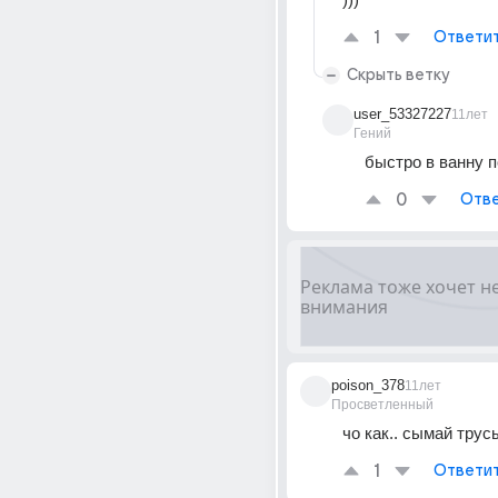
1
Ответи
Скрыть ветку
user_53327227
11лет
Гений
быстро в ванну п
0
Отве
poison_378
11лет
Просветленный
чо как.. сымай трус
1
Ответи