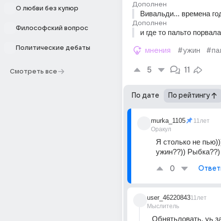
Дополнен
О любви без купюр
Вивальди... времена год
Дополнен
Философский вопрос
и где то пальто порвала.
Политические дебаты
мнения
#ужин
#па
5
11
Смотреть все
По дате
По рейтингу
murka_1105
11лет
Оракул
Я столько не пью)))
ужин??)) Рыбка??)
0
Ответ
user_46220843
11лет
Мыслитель
Обнятьловать, уь за