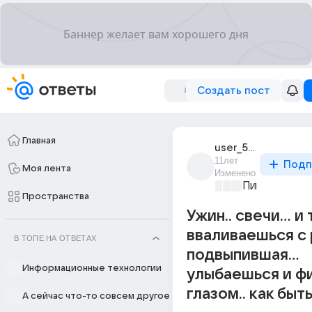
Создать пост
Главная
user_53327227
11лет
Подп
Моя лента
Изменено
Пикантно о 
Пространства
Ужин.. свечи... и
вваливаешься с
В ТОПЕ НА ОТВЕТАХ
подвыпившая...
Информационные технологии
улыбаешься и ф
глазом.. как быт
А сейчас что-то совсем другое