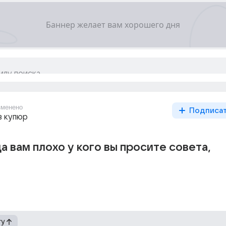
зменено
Подписа
з купюр
а вам плохо у кого вы просите совета,
гу