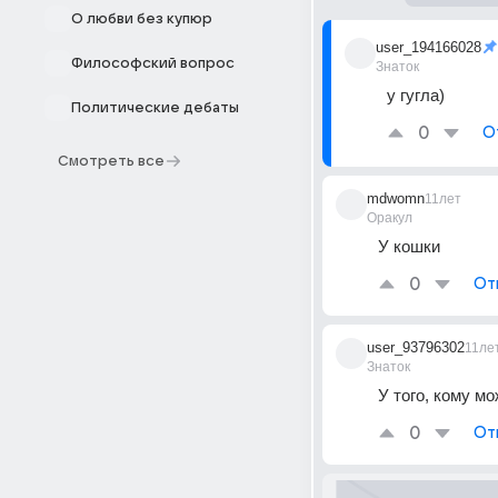
О любви без купюр
user_194166028
Философский вопрос
Знаток
у гугла)
Политические дебаты
0
О
Смотреть все
mdwomn
11лет
Оракул
У кошки
0
От
user_93796302
11ле
Знаток
У того, кому м
0
От