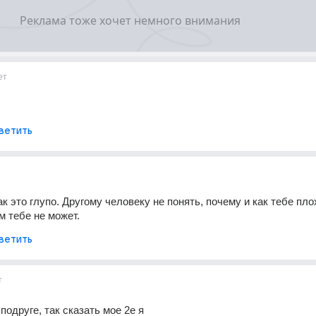
ет
ветить
как это глупо. Другому человеку не понять, почему и как тебе плох
м тебе не может.
ветить
т
одруге, так сказать мое 2е я