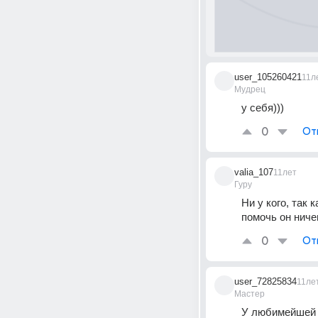
user_105260421
11л
Мудрец
у себя)))
0
От
valia_107
11лет
Гуру
Ни у кого, так 
помочь он ниче
0
От
user_72825834
11ле
Мастер
У любимейшей п