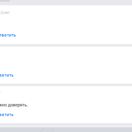
11лет
тветить
ветить
т
ожно доверять.
ветить