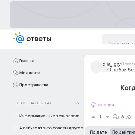
Главная
dlia_igry
11лет
И
О любви бе
Моя лента
Пространства
Когд
В ТОПЕ НА ОТВЕТАХ
мнения
Информационные технологии
1
6
А сейчас что-то совсем другое
По дате
По рейтин