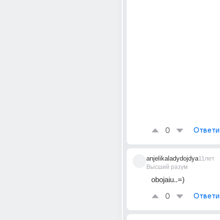
0
Ответи
anjelikaladydojdya
11лет
Высший разум
obojaiu..=)
0
Ответи