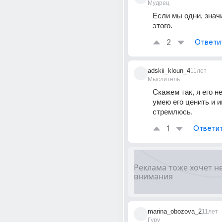
Мудрец
Если мы одни, значи
этого.
2
Ответи
adskii_kloun_4
11лет
Мыслитель
Скажем так, я его не
умею его ценить и ин
стремлюсь.
1
Ответи
marina_obozova_2
11лет
Гуру