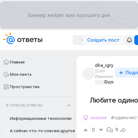
Создать пост
Главная
dlia_igry
11лет
Подп
Моя лента
Изменено
Философский 
Пространства
Любите одино
В ТОПЕ НА ОТВЕТАХ
мнения
#одиночес
Информационные технологии
0
9
А сейчас что-то совсем другое