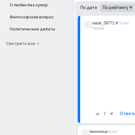
О любви без купюр
По дате
По рейтингу
Философский вопрос
natali_59771
11лет
Профи
Политические дебаты
Смотреть все
1
Ответ
bienvenue
11лет