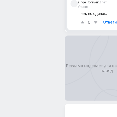
singe_forever
11лет
Ученик
нет, но одинок.
0
Ответи