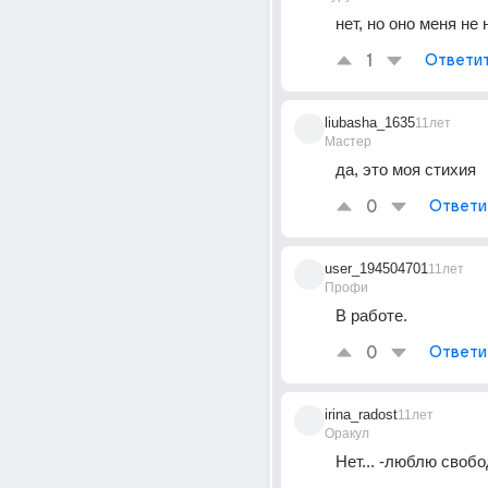
нет, но оно меня не 
1
Ответи
liubasha_1635
11лет
Мастер
да, это моя стихия
0
Ответи
user_194504701
11лет
Профи
В работе.
0
Ответи
irina_radost
11лет
Оракул
Нет... -люблю свобо