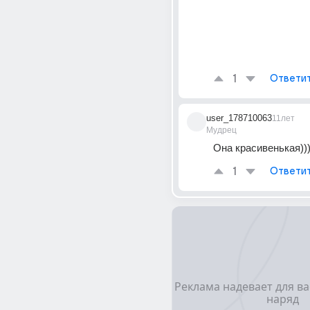
1
Ответи
user_178710063
11лет
Мудрец
Она красивенькая)))
1
Ответи