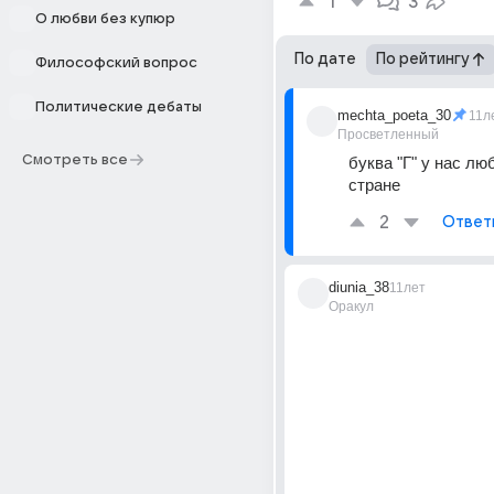
1
3
О любви без купюр
По дате
По рейтингу
Философский вопрос
Политические дебаты
mechta_poeta_30
11л
Просветленный
Смотреть все
буква "Г" у нас лю
стране
2
Ответ
diunia_38
11лет
Оракул