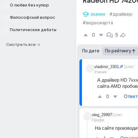
Radeon HD 742
О любви без купюр
знания
#драйвер
Философский вопрос
#видеокарта
Политические дебаты
0
5
Смотреть все
По дате
По рейтингу
vladimir_3301
11лет
Ученик
А драйвер HD 7хххM
сайта AMD пробов
0
Ответ
oleg_29997
11лет
Профи
На сайте производи