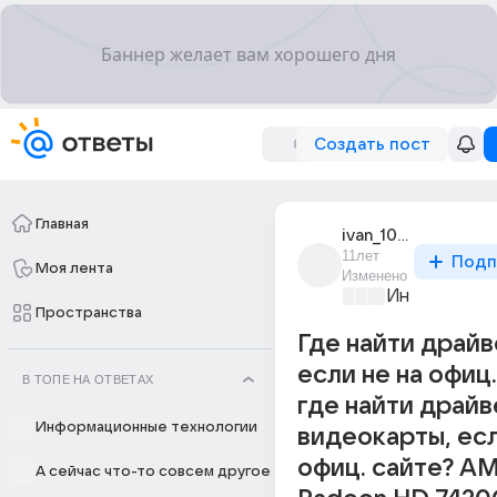
Создать пост
Главная
ivan_10829
11лет
Подп
Моя лента
Изменено
Информацио
Пространства
Где найти драйв
если не на офиц
В ТОПЕ НА ОТВЕТАХ
где найти драй
Информационные технологии
видеокарты, есл
офиц. сайте? A
А сейчас что-то совсем другое