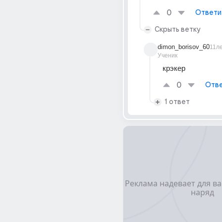
0
Ответи
Скрыть ветку
dimon_borisov_60
11л
Ученик
крэкер
0
Отве
1 ответ