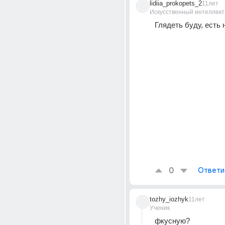
lidiia_prokopets_2
11лет
Искусственный интеллект
Глядеть буду, есть н
0
Ответи
tozhy_iozhyk
11лет
Ученик
фкусную?