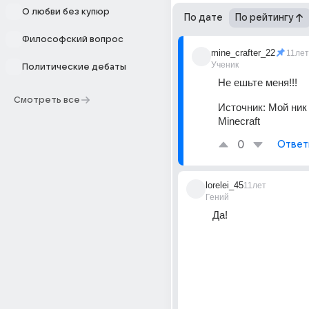
О любви без купюр
По дате
По рейтингу
Философский вопрос
mine_crafter_22
11лет
Ученик
Политические дебаты
Не ешьте меня!!!
Смотреть все
Источник:
Мой ник
Minecraft
0
Ответ
lorelei_45
11лет
Гений
Да!