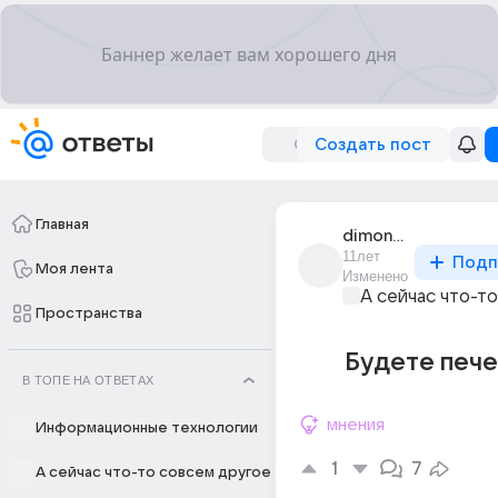
Создать пост
Главная
dimon_borisov_60
11лет
Подп
Моя лента
Изменено
А сейчас что-т
Пространства
Будете пече
В ТОПЕ НА ОТВЕТАХ
мнения
Информационные технологии
1
7
А сейчас что-то совсем другое