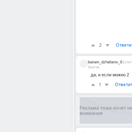
2
Ответи
bairam_dzhafarov_6
11лет
Знаток
да, и если можно 2
1
Ответи