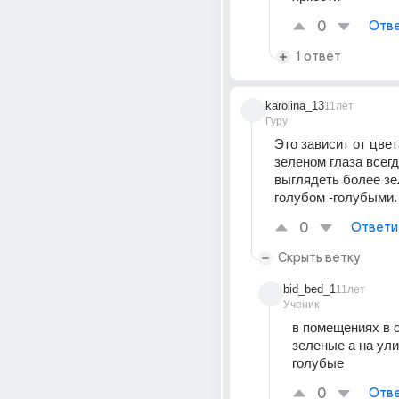
0
Отве
1 ответ
karolina_13
11лет
Гуру
Это зависит от цвет
зеленом глаза всегд
выглядеть более зе
голубом -голубыми.
0
Ответи
Скрыть ветку
bid_bed_1
11лет
Ученик
в помещениях в о
зеленые а на ули
голубые
0
Отве