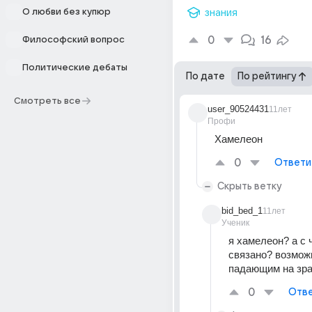
О любви без купюр
знания
0
16
Философский вопрос
Политические дебаты
По дате
По рейтингу
Смотреть все
user_90524431
11лет
Профи
Хамелеон
0
Ответи
Скрыть ветку
bid_bed_1
11лет
Ученик
я хамелеон? а с ч
связано? возможн
падающим на зра
0
Отве