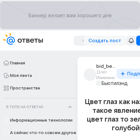
Создать пост
Главная
bid_bed_1
11лет
Подп
Моя лента
Изменено
Бьютилэнд
Пространства
Цвет глаз как н
В ТОПЕ НА ОТВЕТАХ
такое явлени
цвет глаз то зе
Информационные технологии
голубой
А сейчас что-то совсем другое