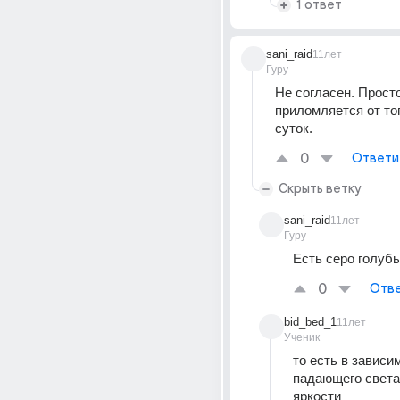
1 ответ
sani_raid
11лет
Гуру
Не согласен. Просто
приломляется от тог
суток.
0
Ответи
Скрыть ветку
sani_raid
11лет
Гуру
Есть серо голубы
0
Отве
bid_bed_1
11лет
Ученик
то есть в зависим
падающего света н
яркости