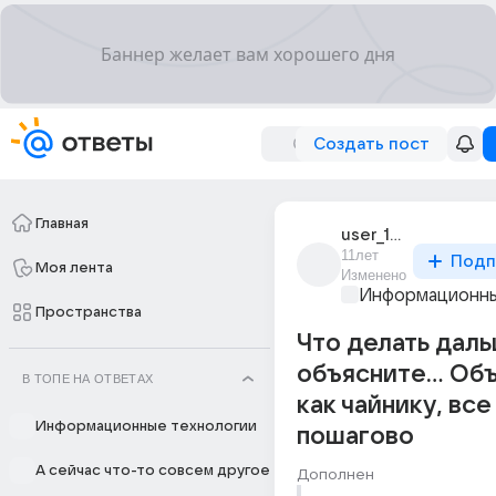
Создать пост
Главная
user_194964790
11лет
Подп
Моя лента
Изменено
Информационны
Пространства
Что делать дал
объясните... Об
В ТОПЕ НА ОТВЕТАХ
как чайнику, все
Информационные технологии
пошагово
А сейчас что-то совсем другое
Дополнен