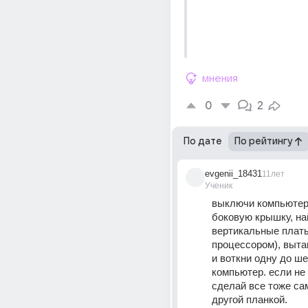
мнения
0
2
По дате
По рейтингу
evgenii_18431
11лет
Ученик
выключи компьютер,
боковую крышку, на
вертикальные платы
процессором), выта
и воткни одну до ше
компьютер. если не 
сделай все тоже сам
другой планкой.