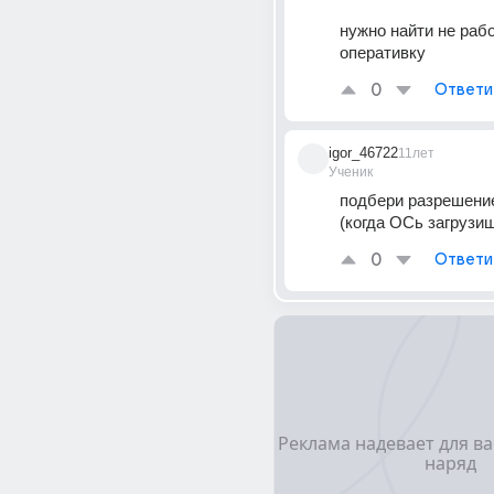
нужно найти не рабо
оперативку
0
Ответи
igor_46722
11лет
Ученик
подбери разрешение
(когда ОСь загрузиш
0
Ответи