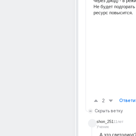
через диод) - в режи
Не будет подгорать 
ресурс повысится.
2
Ответи
Скрыть ветку
shon_251
11лет
Ученик
А это светодиод?