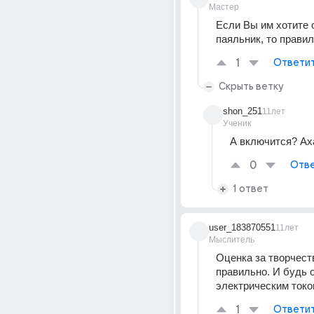
Мастер
Если Вы им хотите 
паяльник, то правил
1
Ответи
Скрыть ветку
shon_251
11лет
Ученик
А включится? Ах
0
Отве
1 ответ
user_183870551
11лет
Мыслитель
Оценка за творчеств
правильно. И будь о
электрическим токо
1
Ответи