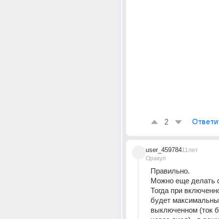
2
Ответи
user_459784
11лет
Оракул
Правильно.
Можно еще делать с
Тогда при включенн
будет максимальный
выключенном (ток б