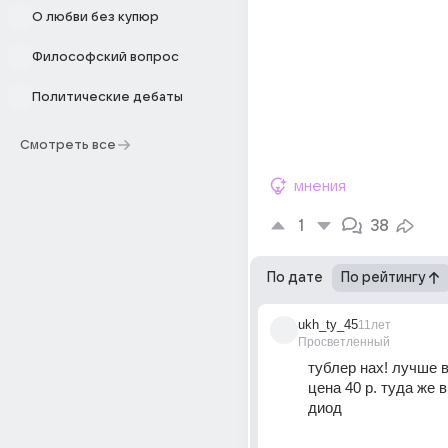
О любви без купюр
Философский вопрос
Политические дебаты
Смотреть все
мнения
1
38
По дате
По рейтингу
ukh_ty_45
11лет
Просветленный
тублер нах! лучше 
цена 40 р. туда же 
диод