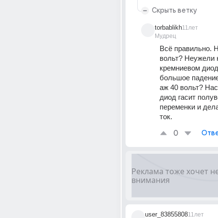
Скрыть ветку
torbablikh
11лет
Мудрец
Всё правильно. Н
вольт? Неужели н
кремниевом диоде
большое падение
аж 40 вольт? Нас
диод гасит полув
переменки и дела
ток.
0
Отве
user_83855808
11лет