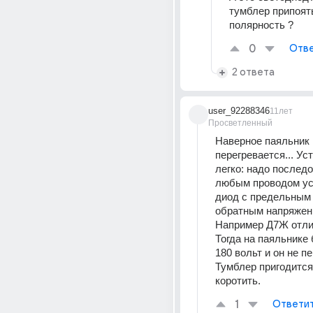
тумблер припоять
полярность ?
0
Отве
2 ответа
user_92288346
11лет
Просветленный
Наверное паяльник 
перегревается... Уст
легко: надо последо
любым проводом ус
диод с предельным т
обратным напряжени
Например Д7Ж отлич
Тогда на паяльнике 
180 вольт и он не пе
Тумблер пригодится
коротить.
1
Ответи