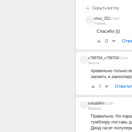
Скрыть ветку
shon_251
11лет
Ученик
Спасибо )))
0
Отве
v798704_v798704
11лет
Знаток
правильно только в
запаять и заизолиро
1
Ответи
torbablikh
11лет
Мудрец
Правильно. Но пара
тумблеру поставь ди
Диод гасит полупер