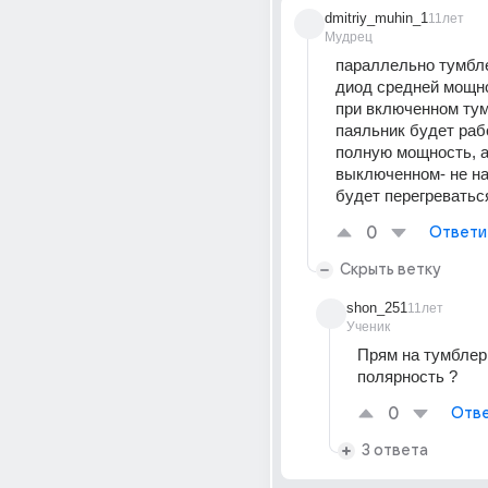
dmitriy_muhin_1
11лет
Мудрец
параллельно тумбле
диод средней мощнос
при включенном тум
паяльник будет рабо
полную мощность, а 
выключенном- не на
будет перегреватьс
0
Ответи
Скрыть ветку
shon_251
11лет
Ученик
Прям на тумблер 
полярность ?
0
Отве
3 ответа