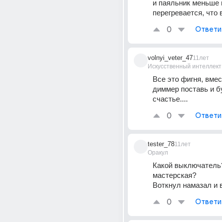
и паяльник меньше г
перегревается, что 
0
Ответи
volnyi_veter_47
11лет
Искусственный интеллект
Все это фигня, вмес
диммер поставь и бу
счастье....
0
Ответи
tester_78
11лет
Оракул
Какой выключатель?
мастерская?
Воткнул намазал и
0
Ответи