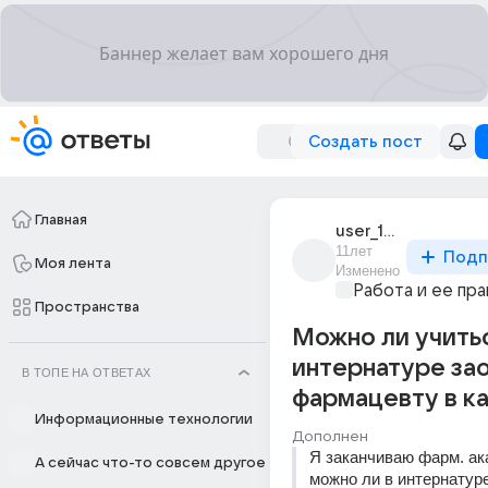
Создать пост
Главная
user_15093553
11лет
Подп
Моя лента
Изменено
Работа и ее пра
Пространства
Можно ли учитьс
интернатуре за
В ТОПЕ НА ОТВЕТАХ
фармацевту в ка
Информационные технологии
Дополнен
Я заканчиваю фарм. ак
А сейчас что-то совсем другое
можно ли в интернатуре