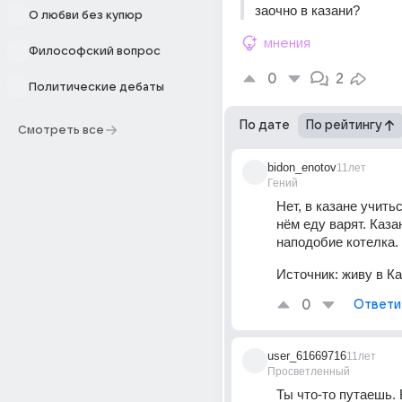
заочно в казани?
О любви без купюр
мнения
Философский вопрос
0
2
Политические дебаты
По дате
По рейтингу
Смотреть все
bidon_enotov
11лет
Гений
Нет, в казане учитьс
нём еду варят. Казан
наподобие котелка.
Источник:
живу в К
0
Ответи
user_61669716
11лет
Просветленный
Ты что-то путаешь. 