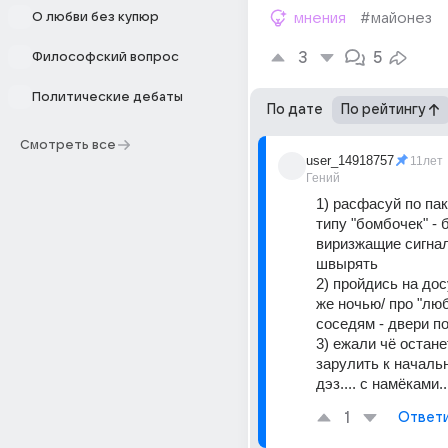
О любви без купюр
мнения
#майонез
3
5
Философский вопрос
Политические дебаты
По дате
По рейтингу
Смотреть все
user_14918757
11лет
Гений
1) расфасуй по пак
типу "бомбочек" - 
виризжащие сигна
швырять
2) пройдись на досу
же ночью/ про "лю
соседям - двери 
3) ежали чё остане
зарулить к начальн
дэз.... с намёками..
1
Ответ