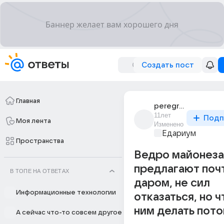
Создать пост
Главная
peregrinus_3
11лет
Подп
Моя лента
Изменено
Едариум
Пространства
Ведро майонеза
предлагают почт
В ТОПЕ НА ОТВЕТАХ
даром, не сил
Информационные технологии
отказаться, но ч
ним делать пот
А сейчас что-то совсем другое