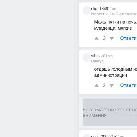
elia_1846
11лет
Искусственный интеллект
Мажь пятки на ночь.
младенца, мягкие
3
Ответи
sibulon
11лет
Оракул
отдашь голодным из
администрации
2
Ответи
user_2063215
11лет