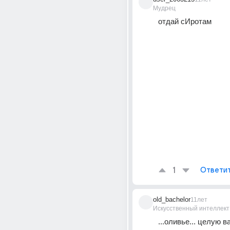
Мудрец
отдай сИротам
1
Ответи
old_bachelor
11лет
Искусственный интеллект
...оливье... целую в