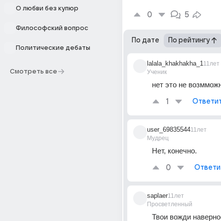
О любви без купюр
0
5
Философский вопрос
По дате
По рейтингу
Политические дебаты
lalala_khakhakha_1
11лет
Смотреть все
Ученик
нет это не возммож
1
Ответи
user_69835544
11лет
Мудрец
Нет, конечно.
0
Ответи
saplaer
11лет
Просветленный
Твои вожди наверно