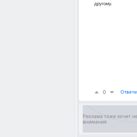
другому.
0
Ответи