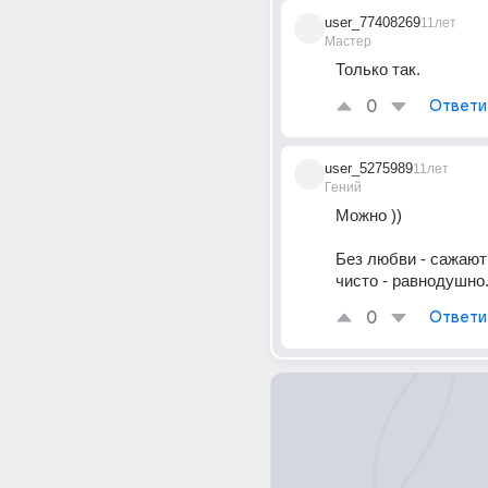
user_77408269
11лет
Мастер
Только так.
0
Ответи
user_5275989
11лет
Гений
Можно ))
Без любви - сажают в
чисто - равнодушно
0
Ответи