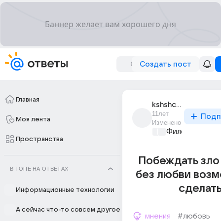
Создать пост
Главная
kshshch_diadys
11лет
Подп
Моя лента
Изменено
Философский 
Пространства
Побеждать зло
В ТОПЕ НА ОТВЕТАХ
без любви возм
сделать
Информационные технологии
А сейчас что-то совсем другое
мнения
#любовь