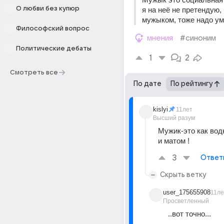
О любви без купюр
я на неё не претендую, 
мужыком, тоже надо уме
Философский вопрос
мнения
#синоним
Политические дебаты
1
2
Смотреть все
По дате
По рейтингу
kislyi
11лет
Высший разум
Мужик-это как вод
и матом !
3
Ответ
Скрыть ветку
user_175655908
11ле
Просветленный
..вот точно...