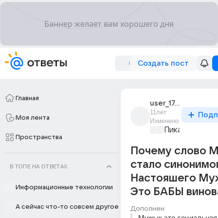
Создать пост
Главная
user_175655908
11лет
Подп
Моя лента
Изменено
Пикантно о л
Пространства
Почему слово 
стало синонимо
В ТОПЕ НА ОТВЕТАХ
Настояшего Му
Информационные технологии
Это БАБЫ винов
А сейчас что-то совсем другое
Дополнен
Мужык это социальная 