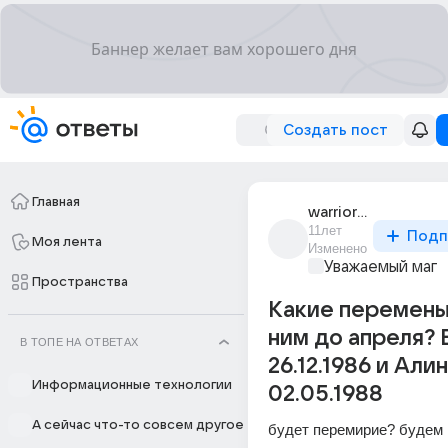
Создать пост
Главная
warrior_spirit_1
11лет
Подп
Моя лента
Изменено
Уважаемый маг
Пространства
Какие перемены
ним до апреля? 
В ТОПЕ НА ОТВЕТАХ
26.12.1986 и Али
Информационные технологии
02.05.1988
А сейчас что-то совсем другое
будет перемирие? будем