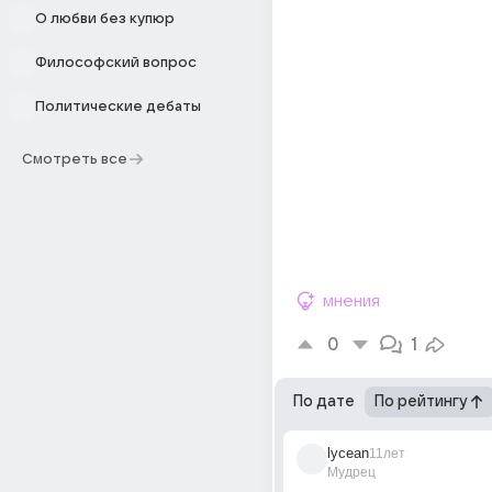
О любви без купюр
Философский вопрос
Политические дебаты
Смотреть все
мнения
0
1
По дате
По рейтингу
lycean
11лет
Мудрец