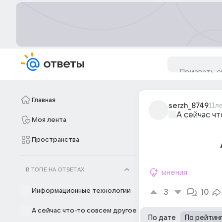
Главная
serzh_8749
11л
А сейчас ч
Моя лента
Пространства
В ТОПЕ НА ОТВЕТАХ
мнения
Информационные технологии
3
10
А сейчас что-то совсем другое
По дате
По рейтин