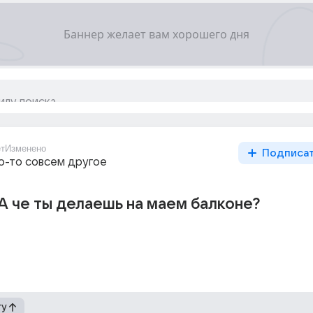
ет
Изменено
Подписа
то-то совсем другое
А че ты делаешь на маем балконе?
гу