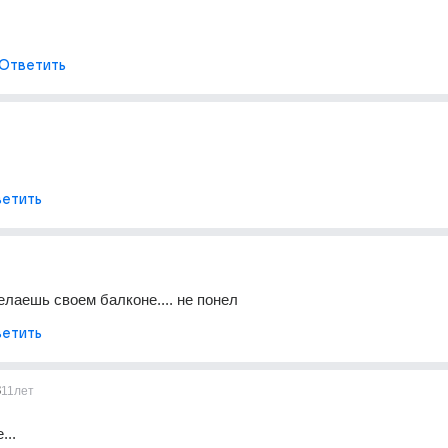
Ответить
етить
делаешь своем балконе.... не понел
етить
8
11лет
...