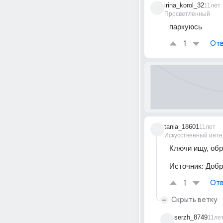
irina_korol_32
11лет
Просветленный
паркуюсь
1
Отв
tania_18601
11лет
Искусственный инте
Ключи ищу, обр
Источник:
Добр
1
Отв
Скрыть ветку
serzh_8749
11ле