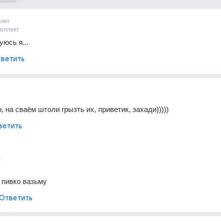
1лет
теллект
уюсь я...
ветить
 на сваём штоли грызть их, приветик, захади)))))
ветить
т
 пивко вазьму
Ответить