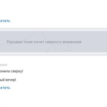
етить
ллект
онила сверху!
ый вечер!
етить
т