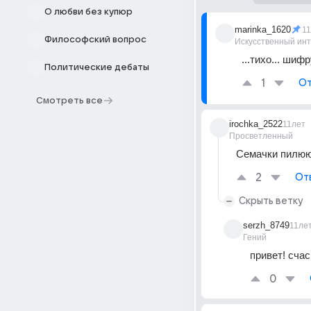
О любви без купюр
marinka_1620
1
Философский вопрос
Искусственный ин
...тихо... шифр
Политические дебаты
1
От
Смотреть все
irochka_2522
11лет
Просветленный
Семачки пилюю,
2
От
Скрыть ветку
serzh_8749
11ле
Гений
привет! счас
0