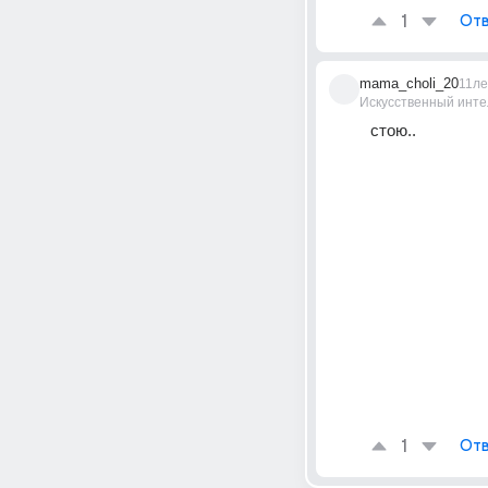
1
Отв
mama_choli_20
11ле
Искусственный инте
стою..
1
Отв