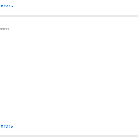
етить
т
ллект
етить