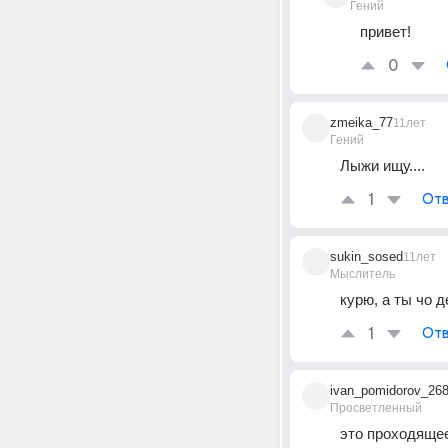
Гений
привет!
0
zmeika_77
11лет
Гений
Лыжи ищу....
1
Отв
sukin_sosed
11лет
Мыслитель
курю, а ты чо 
1
Отв
ivan_pomidorov_26
Просветленный
это проходящее