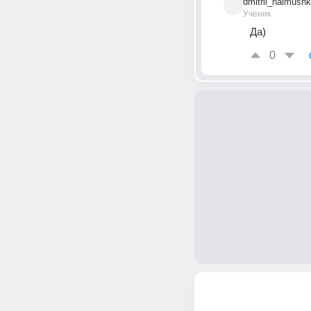
dmitrii_naimushk
Ученик
Да)
0