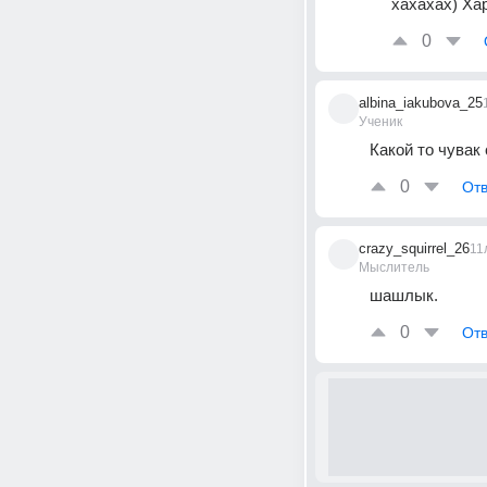
хахахах) Ха
0
albina_iakubova_25
Ученик
Какой то чувак
0
Отв
crazy_squirrel_26
11
Мыслитель
шашлык.
0
Отв