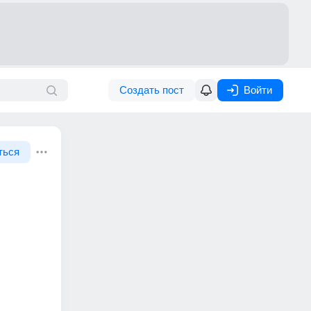
Создать пост
Войти
ться