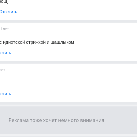
рош)
Ответить
11лет
 с идиотской стрижкой и шашлыком
етить
лет
етить