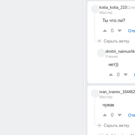
kotia_kotia_210
11ле
Мастер
Ты что ли?
0
Отв
Скрыть ветку
dmitrii_naimushk
Ученик
нет))
0
ivan_ivanov_164462
Мастер
чувак
0
Отв
Скрыть ветку