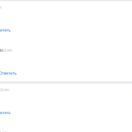
т
етить
in
11лет
Ответить
11лет
етить