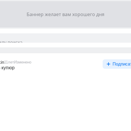
kin
11лет
Изменено
Подписа
 купюр