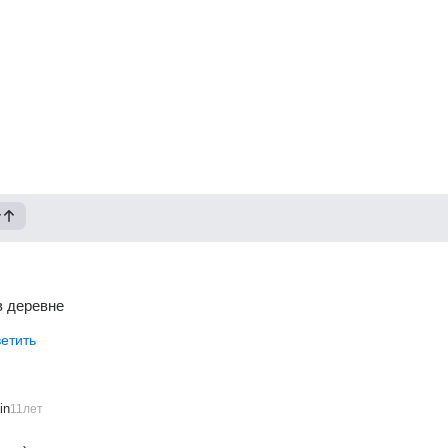
у
в деревне
етить
in
11лет