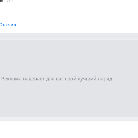
in
11лет
Ответить