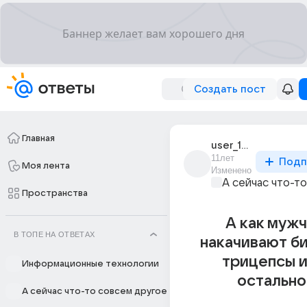
Создать пост
Главная
user_188353114
11лет
Подп
Моя лента
Изменено
А сейчас что-т
Пространства
А как муж
В ТОПЕ НА ОТВЕТАХ
накачивают б
трицепсы и
Информационные технологии
остально
А сейчас что-то совсем другое