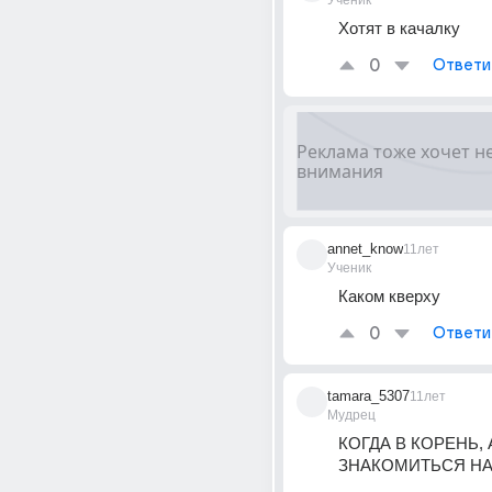
Ученик
Хотят в качалку
0
Ответи
annet_know
11лет
Ученик
Каком кверху
0
Ответи
tamara_5307
11лет
Мудрец
КОГДА В КОРЕНЬ, А
ЗНАКОМИТЬСЯ НАД