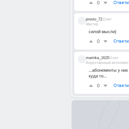
0
Ответи
prosto_72
11лет
Мастер
силой мысли)
0
Ответи
marinka_1620
11лет
Искусственный интеллект
...абонементы у них
куда то...
0
Ответи