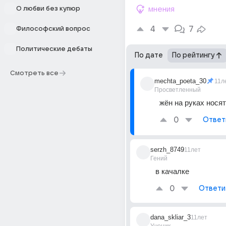
О любви без купюр
мнения
4
7
Философский вопрос
Политические дебаты
По дате
По рейтингу
Смотреть все
mechta_poeta_30
11л
Просветленный
жён на руках носят
0
Ответ
serzh_8749
11лет
Гений
в качалке
0
Ответи
dana_skliar_3
11лет