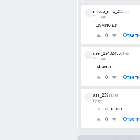
milova_mila_2
11лет
Ученик
думаю да
0
Ответи
user_12432435
11лет
Ученик
Можно
0
Ответи
ass_239
11лет
Гуру
нет конечно
0
Ответи