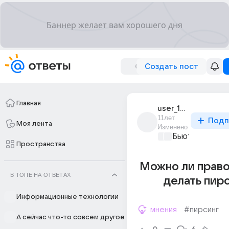
Создать пост
Главная
user_195018275
11лет
Подп
Моя лента
Изменено
Бьютилэнд
+1
Пространства
Можно ли прав
В ТОПЕ НА ОТВЕТАХ
делать пир
Информационные технологии
мнения
#пирсинг
А сейчас что-то совсем другое