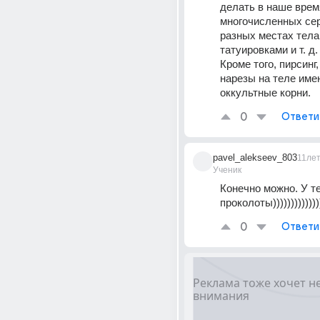
делать в наше врем
многочисленных сер
разных местах тела,
татуировками и т. д.
Кроме того, пирсинг,
нарезы на теле име
оккультные корни.
0
Ответи
pavel_alekseev_803
11ле
Ученик
Конечно можно. У те
проколоты)))))))))))))
0
Ответи