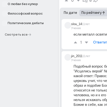
0
6
О любви без купюр
По дате
По рейтингу
Философский вопрос
Политические дебаты
slou_14
11лет
Ученик
если металл освятит
Смотреть все
1
Ответи
jin_2011
11лет
Ученик
Подобный вопрос бы
"Исцелись верой" № 3
какой ответ: Правос
церковь учит, что че
образ и подобие Бож
относится не только
человека, но и к его
нельзя искажать обр
Божие в себе, как э