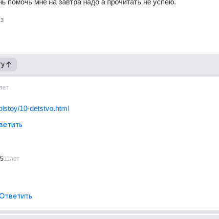
ь помочь мне на завтра надо а прочитать не успею.
з
гу
лет
tolstoy/10-detstvo.html
ветить
5
11лет
Ответить