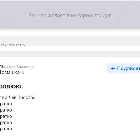
15
11лет
Изменено
Подписа
Домашка
+1
оляюю.
тво Лев Толстой.
кратко
кратко
кратко
кратко
кратко