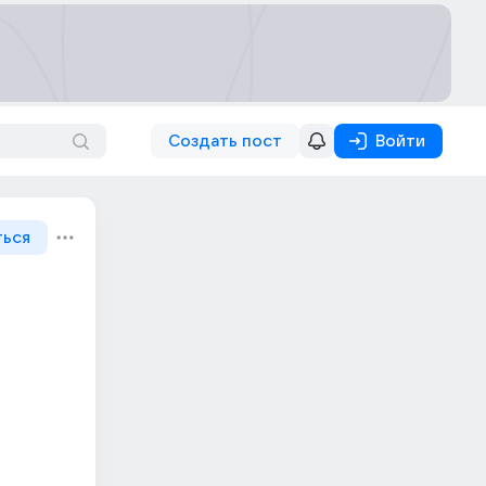
Создать пост
Войти
ться