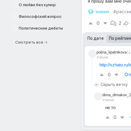
я прошу вам мне очен
О любви без купюр
знания
#расска
Философский вопрос
0
2
Политические дебаты
По дате
По рейтин
Смотреть все
polina_lipatnikova
11
Ученик
http://szhato.ru/
0
От
Скрыть ветку
dima_dimakov_1
Ученик
не то
0