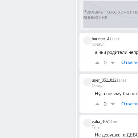
haunter_4
11лет
Оракул
а чьи родители неп
0
Ответи
user_3511812
11лет
Оракул
Ну, а почему бы нет
0
Ответи
valia_107
11лет
Гуру
Не девушке, а ДЕВО