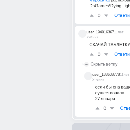
D:\Games\Dying Lig
0
Ответи
user_194916367
11лет
Ученик
СКАЧАЙ ТАБЛЕТКУ
0
Ответи
Скрыть ветку
user_188638778
11лет
Ученик
если бы она ваще
существовала....
27 января
0
Отве