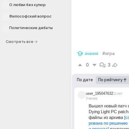
О любви без купюр
Философский вопрос
Политические дебаты
Смотреть все
знания
#игра
0
3
По дате
По рейтингу
user_195047632
11лет
Ученик
Вышел новый патч о
Dying Light PC patch
файлы из архива 
[с
рована по решению
и проекта]
 распаков