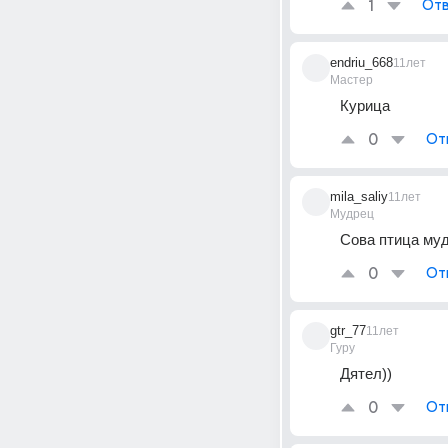
1
Отв
endriu_668
11лет
Мастер
Курица
0
От
mila_saliy
11лет
Мудрец
Сова птица муд
0
От
gtr_77
11лет
Гуру
Дятел))
0
От