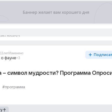
11лет
Изменено
Подписа
 о фауне
+3
а – символ мудрости? Программа Опроси
#программа
гу