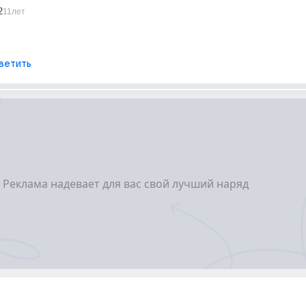
2
11лет
ветить