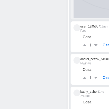
user_1245857
11лет
Гуру
Сова
1
Отв
andrei_petrov_5100
Мудрец
Сова
1
Отв
kathy_saber
11лет
Ученик
Сова