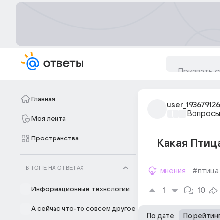
Главная
user_193679126
Вопросы
Моя лента
Пространства
Какая Птиц
В ТОПЕ НА ОТВЕТАХ
мнения
#птица
Информационные технологии
1
10
А сейчас что-то совсем другое
По дате
По рейтин