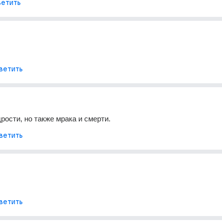
етить
ветить
рости, но также мрака и смерти.
ветить
ветить