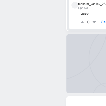
maksim_vasilev_23
Оракул
Ибис.
0
От