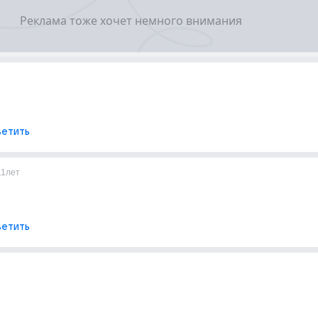
етить
11лет
етить