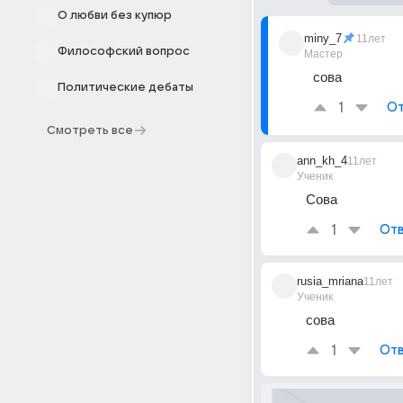
О любви без купюр
miny_7
11лет
Философский вопрос
Мастер
сова
Политические дебаты
1
От
Смотреть все
ann_kh_4
11лет
Ученик
Сова
1
Отв
rusia_mriana
11лет
Ученик
сова
1
Отв