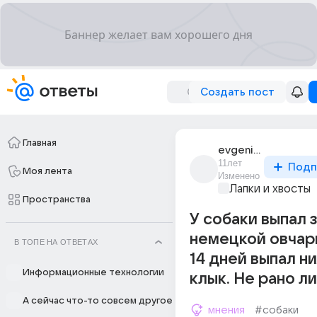
Создать пост
Главная
evgenii_litvin_68
11лет
Подп
Моя лента
Изменено
Лапки и хвосты
Пространства
У собаки выпал з
немецкой овчар
В ТОПЕ НА ОТВЕТАХ
14 дней выпал н
Информационные технологии
клык. Не рано ли
А сейчас что-то совсем другое
мнения
#собаки