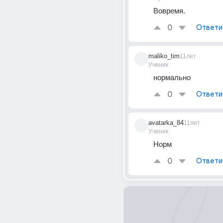
Вовремя.
0
Ответи
maliko_tim
11лет
Ученик
нормально
0
Ответи
avatarka_84
11лет
Ученик
Норм
0
Ответи