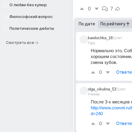
О любви без купюр
0
7
Философский вопрос
По дате
По рейтингу
Политические дебаты
karelochka_18
11лет
Смотреть все
Гуру
Нормально это. Соб
хорошем состоянии.
смена зубов.
0
Ответи
olga_vikulina_53
11лет
Ученик
После 3-х месяцев 
http://www.zoovet.ru
d=240
0
Ответи