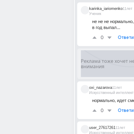
karinka_iariomenko
11лет
Ученик
не не не нормально, 
в год выпал...
0
Ответи
oxi_nazarova
11лет
Искусственный интеллект
нормально, идет см
0
Ответи
user_27617261
11лет
Искусственный интеллект