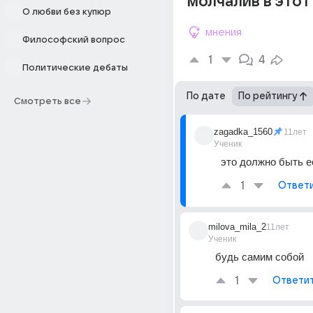
молчалив в этот
О любви без купюр
мнения
Философский вопрос
1
4
Политические дебаты
По дате
По рейтингу
Смотреть все
zagadka_1560
11лет
Ученик
это должно быть е
1
Ответ
milova_mila_2
11лет
Ученик
будь самим собой
1
Ответи