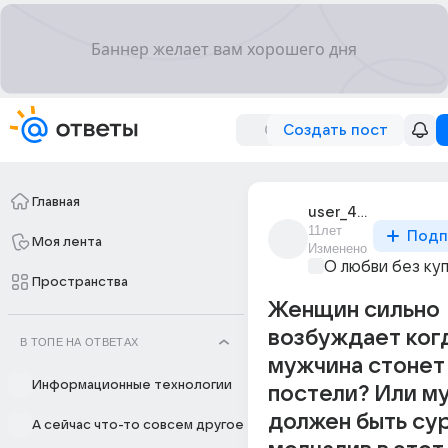
Создать пост
Главная
user_45246915
11лет
Подп
Моя лента
Изменено
О любви без ку
Пространства
Женщин сильно
возбуждает ког
В ТОПЕ НА ОТВЕТАХ
мужчина стонет 
Информационные технологии
постели? Или м
должен быть сур
А сейчас что-то совсем другое