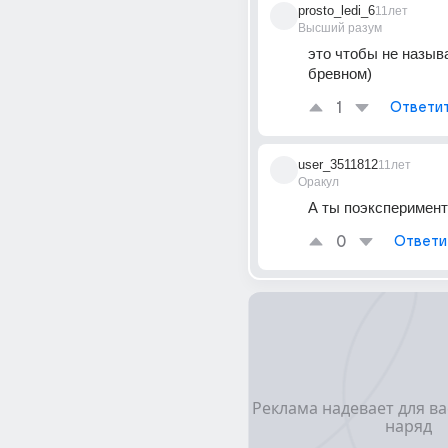
prosto_ledi_6
11лет
Высший разум
это чтобы не называ
бревном)
1
Ответи
user_3511812
11лет
Оракул
А ты поэксперимент
0
Ответи