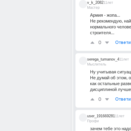
v_k_2082
11лет
Мастер
Армия - жопа...
Не рекомендую, най
нормального человек
строителя...
0
Ответи
serega_tumanov_4
11лет
Мыслитель
Ну учитывая ситуаци
Не думай об этом, о
как остальные разве
дисциплиной лучше
0
Ответи
user_191669281
11лет
Профи
зачем тебе это надо