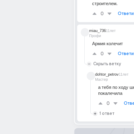
строителем.
0
Ответи
miau_736
11лет
Профи
Армия колечит
0
Ответи
Скрыть ветку
dohtor_petrov
11лет
Мастер
а тебя по ходу ш
покалечила
0
Отве
1 ответ