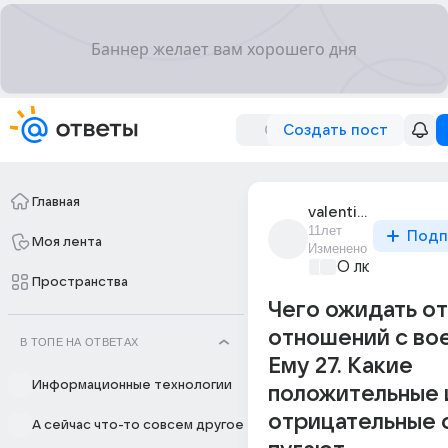
Создать пост
Главная
valentin_ka_12
11лет
Подп
Моя лента
Изменено
О любви без 
Пространства
Чего ожидать от
отношений с во
В ТОПЕ НА ОТВЕТАХ
Ему 27. Какие
Информационные технологии
положительные 
отрицательные 
А сейчас что-то совсем другое