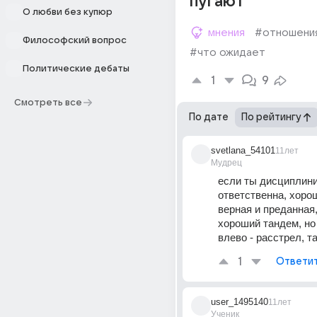
пугают
О любви без купюр
мнения
#отношени
Философский вопрос
#что ожидает
Политические дебаты
1
9
Смотреть все
По дате
По рейтингу
svetlana_54101
11лет
Мудрец
если ты дисциплини
ответственна, хорош
верная и преданная,
хороший тандем, но 
влево - расстрел, так
1
Ответи
user_1495140
11лет
Ученик