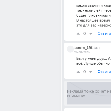
какого звания и каки
так - если лейт. чер
будет плковником и 
В настоящее время 
это для вас наверн
0
Ответи
jasmine_129
11лет
Мыслитель
Был у меня друг... А
всё. Лучше обычног
0
Ответи