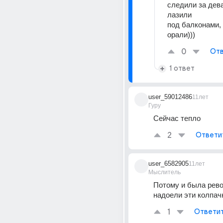
следили за дева
лазили
под балконами,
орали)))
0
Отв
1 ответ
user_59012486
11лет
Гуру
Сейчас тепло
2
Ответи
user_6582905
11лет
Мыслитель
Потому и была рево
надоели эти колпач
1
Ответи