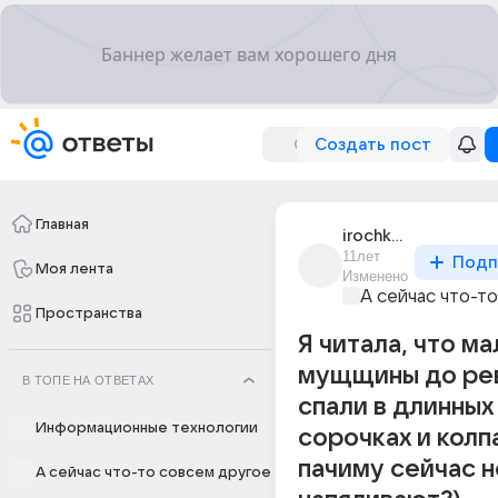
Создать пост
Главная
irochka_2522
11лет
Подп
Моя лента
Изменено
А сейчас что-т
Пространства
Я читала, что ма
мущщины до ре
В ТОПЕ НА ОТВЕТАХ
спали в длинных
Информационные технологии
сорочках и колпа
пачиму сейчас н
А сейчас что-то совсем другое