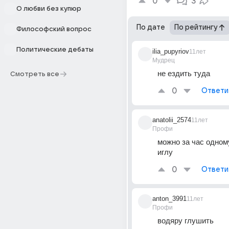
0
3
О любви без купюр
По дате
По рейтингу
Философский вопрос
Политические дебаты
ilia_pupyriov
11лет
Мудрец
не ездить туда
Смотреть все
0
Ответи
anatolii_2574
11лет
Профи
можно за час одному
иглу
0
Ответи
anton_3991
11лет
Профи
водяру глушить