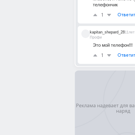
телефончик
1
Ответи
kapitan_shepard_28
11лет
Профи
Это мой телефон!!!
1
Ответи