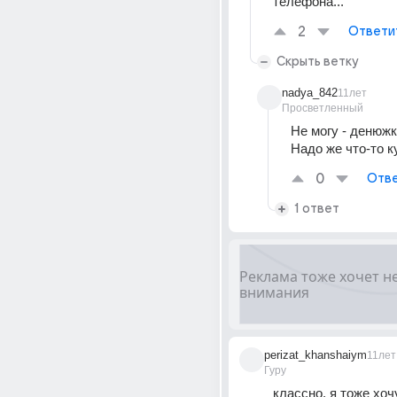
телефона...
2
Ответи
Скрыть ветку
nadya_842
11лет
Просветленный
Не могу - денюжк
Надо же что-то к
0
Отве
1 ответ
perizat_khanshaiym
11лет
Гуру
классно, я тоже хочу