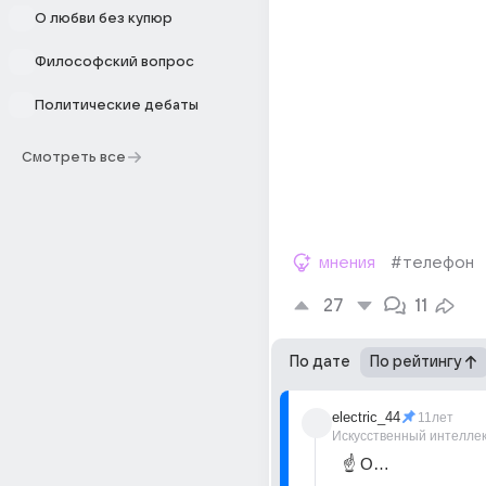
О любви без купюр
Философский вопрос
Политические дебаты
Смотреть все
мнения
#телефон
27
11
По дате
По рейтингу
electric_44
11лет
Искусственный интелле
☝ О…