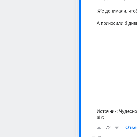
ℋе донимали, что
А приносили б див
Источник:
Чудесно
я!☺
72
Отве