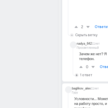
2
Ответи
Скрыть ветку
nadya_842
11лет
Просветленный
Зачем же нет? Я к
телефон.
0
Отве
1 ответ
baglikov_alex
11лет
Гуру
Условности... Может
на работу просто, и 