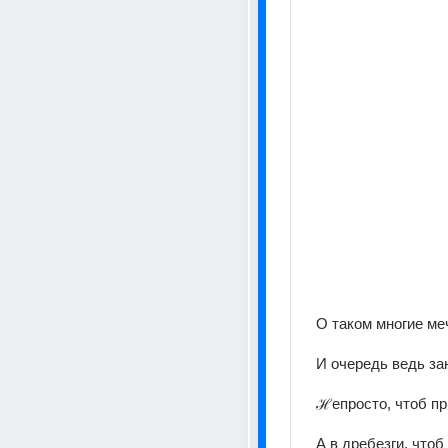
О таком многие ме
И очередь ведь за
ℋепросто, чтоб пр
А в дребезги, чтоб