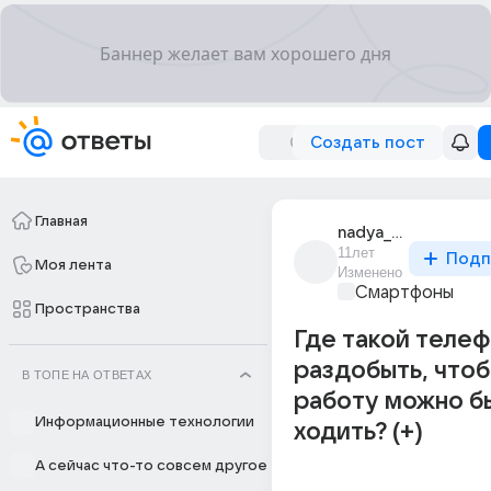
Создать пост
Главная
nadya_842
11лет
Подп
Моя лента
Изменено
Смартфоны
Пространства
Где такой теле
раздобыть, чтоб
В ТОПЕ НА ОТВЕТАХ
работу можно б
Информационные технологии
ходить? (+)
А сейчас что-то совсем другое