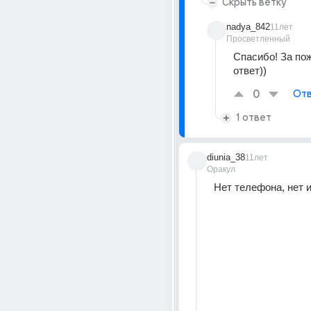
Скрыть ветку
nadya_842
11лет
Просветленный
Спасибо! За пож
ответ))
0
Отв
1 ответ
diunia_38
11лет
Оракул
Нет телефона, нет 