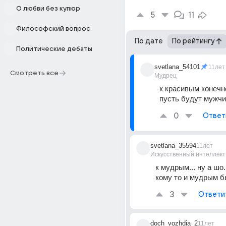
О любви без купюр
5
11
Философский вопрос
По дате
По рейтингу
Политические дебаты
svetlana_54101
11лет
Смотреть все
Мудрец
к красивым конечно
пусть будут мужч
0
Ответ
svetlana_35594
11лет
Искусственный интеллект
к мудрым... ну а шо..
кому то и мудрым б
3
Ответи
doch_vozhdia_2
11лет