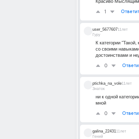
Красиво Мыслящим!
1
Ответи
user_5677607
11лет
Гуру
К категории "Такой, к
со своими навыками
достоинствами и не
0
Ответи
ptichka_na_vole
11лет
Знаток
ни к одной категории
мной
0
Ответи
galina_22431
11лет
Гений