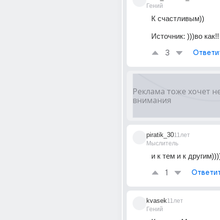
Гений
К счастливым))
Источник:
)))во как!!
3
Ответи
piratik_30
11лет
Мыслитель
и к тем и к другим)))
1
Ответи
kvasek
11лет
Гений