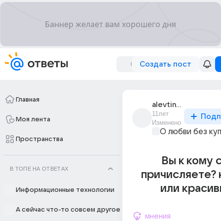
Создать пост
Главная
alevtina_340
11лет
Подп
Моя лента
Изменено
О любви без ку
Пространства
Вы к кому 
В ТОПЕ НА ОТВЕТАХ
причисляете? 
или красив
Информационные технологии
А сейчас что-то совсем другое
мнения