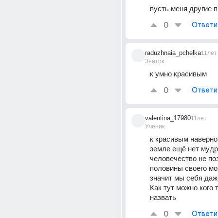
пусть меня другие п
0
Ответи
raduzhnaia_pchelka
11лет
Знаток
к умно красивым
0
Ответи
valentina_17980
11лет
Ученик
к красивым наверно..
земле ещё нет мудр
человечество не по
половины своего мозг
значит мы себя даже
Как тут можно кого 
назвать
0
Ответи