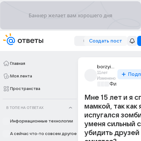
Создать пост
Главная
borzyi_shkolnik_1
11лет
Подп
Моя лента
Изменено
Философски
Пространства
Мне 15 лет и я с
мамкой, так как 
В ТОПЕ НА ОТВЕТАХ
испугался зомби
Информационные технологии
уменя сильный с
убидить друзей
А сейчас что-то совсем другое