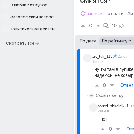
смиятся?
О любви без купюр
мнения
#спать
#и
Философский вопрос
0
10
Политические дебаты
По дате
По рейтингу
Смотреть все
tuk_tuk_113
11лет
Профи
ну ты там в пупике 
надеюсь, не ковы
0
Ответ
Скрыть ветку
borzyi_shkolnik_1
11
Ученик
нет
0
Отв