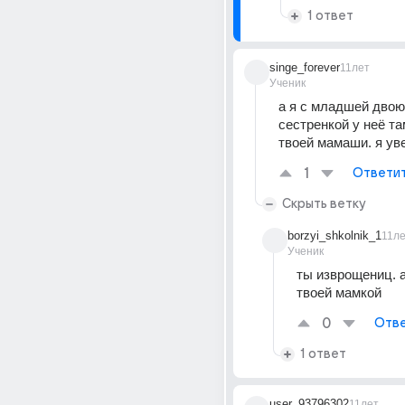
1 ответ
singe_forever
11лет
Ученик
а я с младшей двою
сестренкой у неё там
твоей мамаши. я ув
1
Ответи
Скрыть ветку
borzyi_shkolnik_1
11л
Ученик
ты изврощениц. а
твоей мамкой
0
Отве
1 ответ
user_93796302
11лет