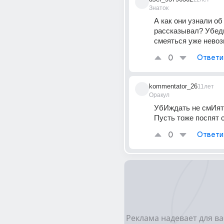
Знаток
А как они узнали об
рассказывал? Убеди
смеяться уже невоз
0
Ответи
kommentator_26
11лет
Оракул
УбИждать не смИятс
Пусть тоже поспят 
0
Ответи