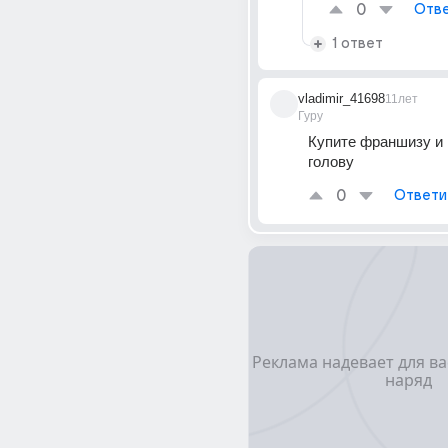
0
Отве
1 ответ
vladimir_41698
11лет
Гуру
Купите франшизу и 
голову
0
Ответи