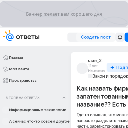
Создать пост
Главная
user_23643395
11лет
Подп
Моя лента
Изменено
Закон и порядо
Пространства
Как назвать фир
запатентованны
В ТОПЕ НА ОТВЕТАХ
название?? Есть
Информационные технологии
Где то слышал, что можно
напросто разделить назва
А сейчас что-то совсем другое
части, зарегистрировать к