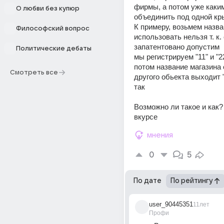
фирмы, а потом уже каким
О любви без купюр
объединить под одной кр
К примеру, возьмем назван
Философский вопрос
использовать нельзя т. к. 
запатентовано допустим
Политические дебаты
мы регистрируем "11" и "22
потом название магазина с
Смотреть все
другого обьекта выходит "11
так
Возможно ли такое и как? 
вкурсе
мнения
0
5
По дате
По рейтингу
user_90445351
11лет
Профи