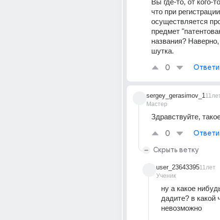
Вы где-то, от кого-т
что при регистрации
осуществляется про
предмет "патентован
названия? Наверно, 
шутка.
0
Ответи
sergey_gerasimov_1
11ле
Мастер
Здравствуйте, тако
0
Ответи
Скрыть ветку
user_23643395
11лет
Ученик
ну а какое нибуд
дадите? в какой ч
невозможно