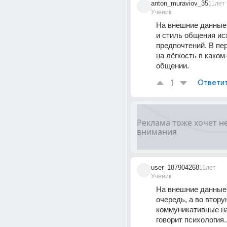
anton_muraviov_35
11лет
Ученик
На внешние данные,
и стиль общения ис
предпочтений. В пе
на лёгкость в каком
общении.
1
Ответи
user_187904268
11лет
Ученик
На внешние данные 
очередь, а во втору
коммуникативные на
говорит психология.