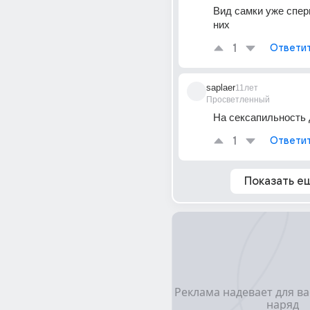
Вид самки уже сперм
них
1
Ответи
saplaer
11лет
Просветленный
На сексапильность
1
Ответи
Показать е