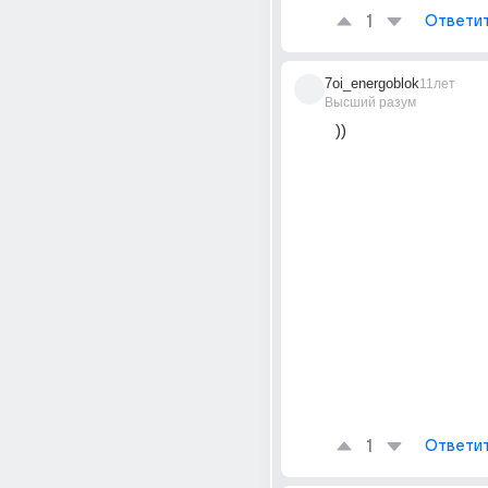
1
Ответи
7oi_energoblok
11лет
Высший разум
))
1
Ответи