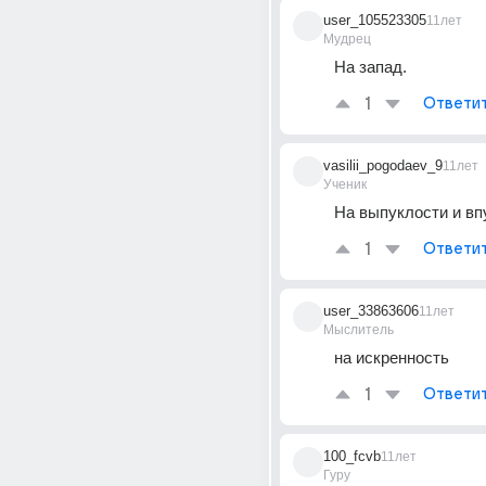
user_105523305
11лет
Мудрец
На запад.
1
Ответи
vasilii_pogodaev_9
11лет
Ученик
На выпуклости и вп
1
Ответи
user_33863606
11лет
Мыслитель
на искренность
1
Ответи
100_fcvb
11лет
Гуру