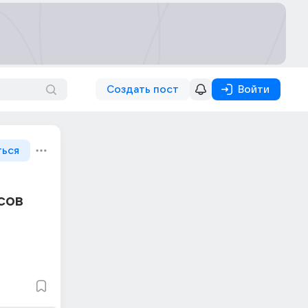
Создать пост
Войти
ться
сов