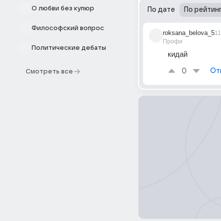
О любви без купюр
По дате
По рейтин
Философский вопрос
roksana_belova_5
1
Профи
Политические дебаты
кидай
0
От
Смотреть все