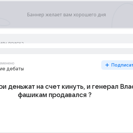
зменено
Подписа
ие дебаты
и деньжат на счет кинуть, и генерал Вла
фашикам продавался ?