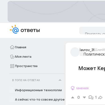
Главная
lavrov_31
11лет
И
Политическ
Моя лента
Пространства
Может Кер
В ТОПЕ НА ОТВЕТАХ
мнения
Информационные технологии
0
1
А сейчас что-то совсем другое