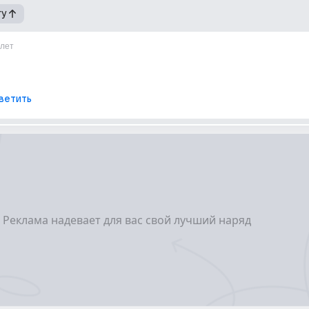
гу
1лет
ветить