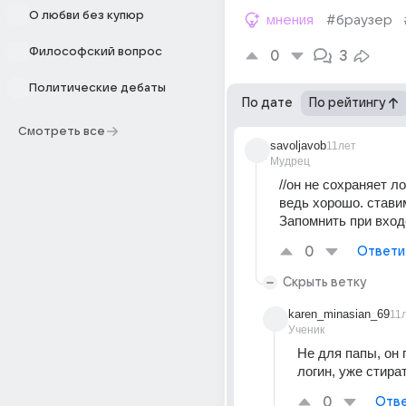
О любви без купюр
мнения
#браузер
Философский вопрос
0
3
Политические дебаты
По дате
По рейтингу
Смотреть все
savoljavob
11лет
Мудрец
//он не сохраняет лог
ведь хорошо. ставим
Запомнить при вход
0
Ответи
Скрыть ветку
karen_minasian_69
11
Ученик
Не для папы, он 
логин, уже стират
0
Отве