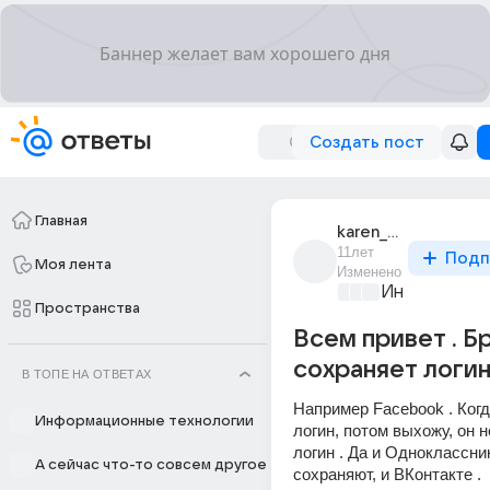
Создать пост
Главная
karen_minasian_69
11лет
Подп
Моя лента
Изменено
Информацио
Пространства
Всем привет . Б
сохраняет логин
В ТОПЕ НА ОТВЕТАХ
Например Facebook . Когд
Информационные технологии
логин, потом выхожу, он н
логин . Да и Одноклассник
А сейчас что-то совсем другое
сохраняют, и ВКонтакте .