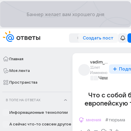
Создать пост
Главная
vadim_lomov_21
11лет
Подп
Моя лента
Изменено
Чем заняться?
Пространства
Что с собой б
В ТОПЕ НА ОТВЕТАХ
европейскую 
Информационные технологии
мнения
#тюрьма
А сейчас что-то совсем другое