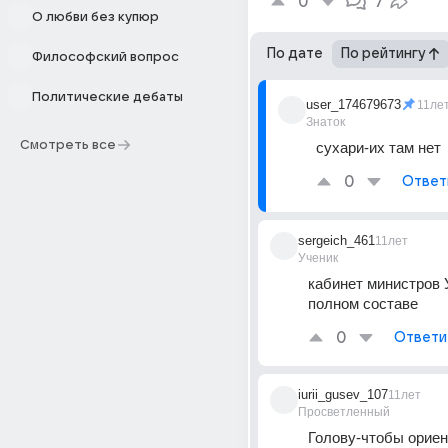
0
7
О любви без купюр
По дате
По рейтингу
Философский вопрос
Политические дебаты
user_174679673
11ле
Знаток
Смотреть все
сухари-их там нет
0
Ответ
sergeich_461
11лет
Ученик
кабинет министров У
полном составе
0
Ответи
iurii_gusev_107
11лет
Просветленный
Голову-чтобы ориен