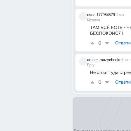
user_177984579
11лет
Мудрец
ТАМ ВСЁ ЕСТЬ - НЕ
БЕСПОКОЙСЯ!
0
Ответи
artiom_muzychenko
11лет
Гуру
Не стоит туда стре
0
Ответи