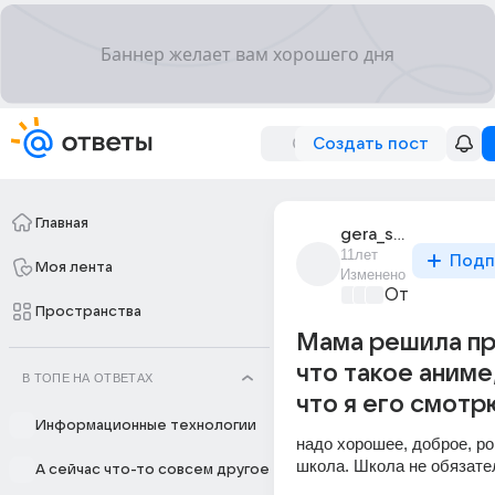
Создать пост
Главная
gera_stepanov_4
11лет
Подп
Моя лента
Изменено
От колыбели
Пространства
Мама решила п
что такое аниме
В ТОПЕ НА ОТВЕТАХ
что я его смотр
Информационные технологии
надо хорошее, доброе, ро
школа. Школа не обязате
А сейчас что-то совсем другое