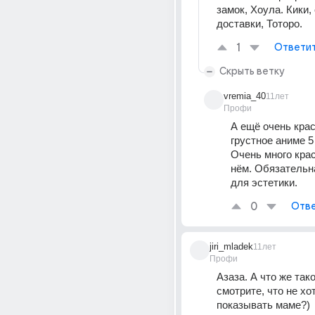
замок, Хоула. Кики,
доставки, Тоторо.
1
Ответи
Скрыть ветку
vremia_40
11лет
Профи
А ещё очень крас
грустное аниме 5 
Очень много крас
нём. Обязательна
для эстетики.
0
Отве
jiri_mladek
11лет
Профи
Азаза. А что же тако
смотрите, что не хот
показывать маме?)