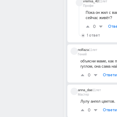
vremia_40
11лет
Профи
Пока он жил с вам
сейчас живёт?
0
Отве
1 ответ
nolfaza
11лет
Гений
объясни маме, как п
гуглом, она сама на
0
Ответи
anna_dae
11лет
Мастер
Лулу ангел цветов.
0
Ответи