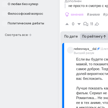
Дополнен
О любви без купюр
не просто я смотрю с к
Философский вопрос
мнения
#аниме
#р
Политические дебаты
0
11
Смотреть все
По дате
По рейтингу
nebesnaya__dal
11ле
Высший разум
Если вы будете см
мамой, то покажите
самое доброе. Тогд
долей вероятности,
вас беспокоить.
Лучше показать ка
фильм. Сериал не 
Романтика... Не зна
ее в тех аниме, что
в некоторых есть.