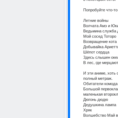
Попробуйте что-то 
Летние войны
Волчата Амэ и Юк
Ведьмина служба 
Мой сосед Тоторо
Возвращение кота
Добывайка Ариетт
Шёпот сердца
Здесь слышен оке
В лес, где мерцаю
И эти аниме, хоть о
полный метраж.
Обитатели комода
Большой первоклас
маленькая второк
Дюгонь дюдю
Дедушкина лампа
Хряк
Волшебство Май в