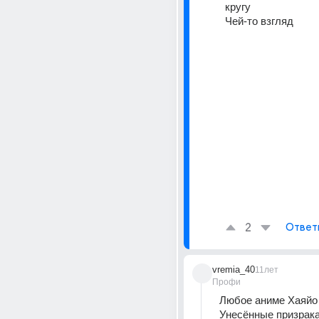
кругу
Чей-то взгляд
2
Ответ
vremia_40
11лет
Профи
Любое аниме Хаяйо 
Унесённые призрака