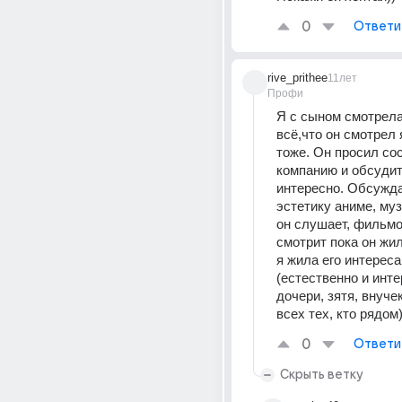
0
Ответи
rive_prithee
11лет
Профи
Я с сыном смотрела
всё,что он смотрел 
тоже. Он просил сос
компанию и обсудить
интересно. Обсужда
эстетику аниме, муз
он слушает, фильмов
смотрит пока он жил 
я жила его интереса
(естественно и инте
дочери, зятя, внучек
всех тех, кто рядом)
0
Ответи
Скрыть ветку