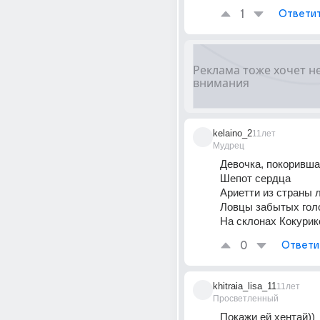
1
Ответи
kelaino_2
11лет
Мудрец
Девочка, покоривша
Шепот сердца
Ариетти из страны 
Ловцы забытых гол
На склонах Кокурик
0
Ответи
khitraia_lisa_11
11лет
Просветленный
Покажи ей хентай))