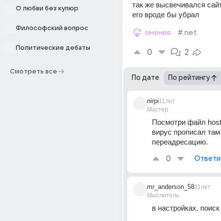
так же высвечивался сайт 2
О любви без купюр
его вроде бы убрал
Философский вопрос
мнения
#.net
Политические дебаты
0
2
Смотреть все
По дате
По рейтингу
nirpi
11лет
Мастер
Посмотри файл hosts
вирус прописал там 
переадресацию.
0
Ответи
mr_anderson_58
11лет
Мыслитель
в настройках. поиск