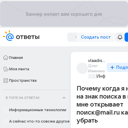
Создать пост
Главная
vlaadislav_korzh
11лет
Подп
Моя лента
Изменено
Информационн
Пространства
Почему когда я
на знак поиска в
В ТОПЕ НА ОТВЕТАХ
мне открывает
Информационные технологии
поиск@mail.ru ка
убрать
А сейчас что-то совсем другое