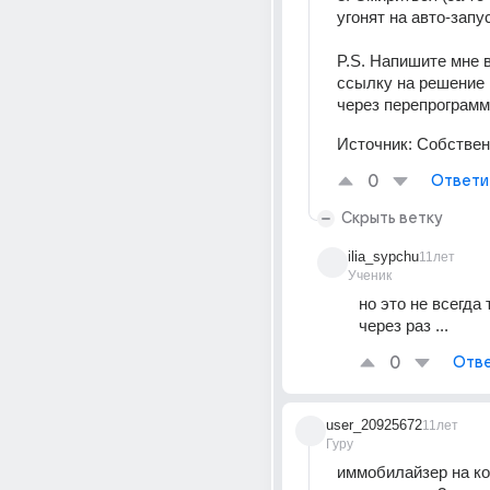
угонят на авто-запус
P.S. Напишите мне в
ссылку на решение 
через перепрограмм
Источник:
Собствен
0
Ответи
Скрыть ветку
ilia_sypchu
11лет
Ученик
но это не всегда 
через раз ...
0
Отве
user_20925672
11лет
Гуру
иммобилайзер на ко