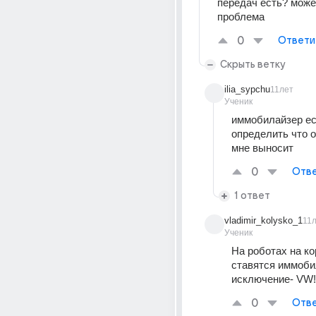
передач есть? может
проблема
0
Ответи
Скрыть ветку
ilia_sypchu
11лет
Ученик
иммобилайзер ест
определить что о
мне выносит
0
Отве
1 ответ
vladimir_kolysko_1
11
Ученик
На роботах на ко
ставятся иммоби
исключение- VW!
0
Отве