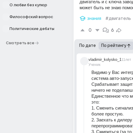
двигатель и с ключа завод
О любви без купюр
может быть не знаю помо
Философский вопрос
знания
#двигатель
Политические дебаты
0
6
Смотреть все
По дате
По рейтингу
vladimir_kolysko_1
11лет
Ученик
Видимо у Вас интег
система авто-запуск
Срабатывает защита 
ничего не поделаешь
Единственное что м
это:
1. Сменить сигнализ
более простую.
2. Заехать к дилеру 
перепрограммироват
3. Смириться (за то