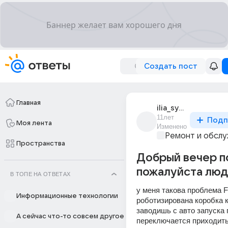
Создать пост
Главная
ilia_sypchu
11лет
Подп
Моя лента
Изменено
Ремонт и обслу
Пространства
Добрый вечер п
пожалуйста люди
В ТОПЕ НА ОТВЕТАХ
у меня такова проблема For
Информационные технологии
роботизирована коробка к
заводишь с авто запуска 
А сейчас что-то совсем другое
переключается приходить