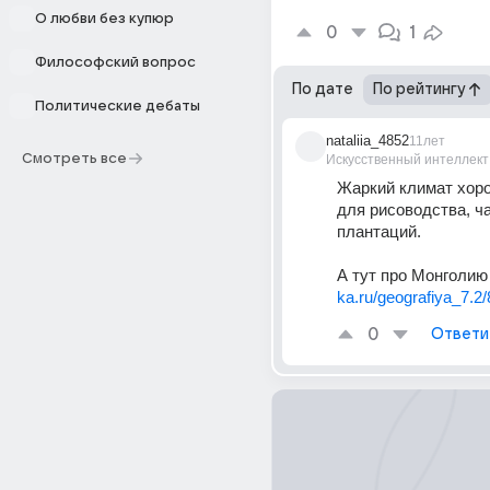
О любви без купюр
0
1
Философский вопрос
По дате
По рейтингу
Политические дебаты
nataliia_4852
11лет
Смотреть все
Искусственный интеллект
Жаркий климат хоро
для рисоводства, ч
плантаций.
А тут про Монголию
ka.ru/geografiya_7.2/
0
Ответи