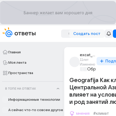
Создать пост
Главная
excat_excat_1
11лет
Подп
Моя лента
Изменено
Образователь
Пространства
Geografija Как 
Центральной Аз
В ТОПЕ НА ОТВЕТАХ
влияет на услов
Информационные технологии
и род занятий л
А сейчас что-то совсем другое
мнения
#климат