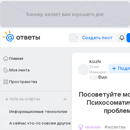
Создать пост
Главная
kizzhi
11лет
Подп
Моя лента
Изменено
Философский 
Пространства
Посоветуйте мо
В ТОПЕ НА ОТВЕТАХ
Психосомати
проблем
Информационные технологии
А сейчас что-то совсем другое
мнения
#молитва