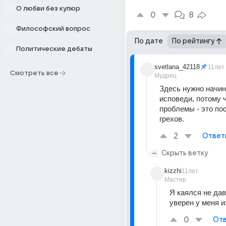
О любви без купюр
0
8
Философский вопрос
По дате
По рейтингу
Политические дебаты
svetlana_42118
11лет
Смотреть все
Мудрец
Здесь нужно начина
исповеди, потому ч
проблемы - это по
грехов.
2
Ответ
Скрыть ветку
kizzhi
11лет
Мастер
Я каялся не давн
уверен у меня и
0
Отв