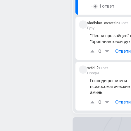
1 ответ
vladislav_avsetsin
11лет
Гуру
"Песня про зайцев" и
"бриллиантовой руки
0
Ответи
sdfd_2
11лет
Профи
Господи реши мои 
психосоматические 
аминь.
0
Ответи