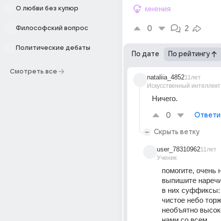
О любви без купюр
мнения
0
2
Философский вопрос
Политические дебаты
По дате
По рейтингу
Смотреть все
nataliia_4852
11лет
Искусственный интеллект
Ничего.
0
Ответи
Скрыть ветку
user_78310962
11лет
Ученик
помогите, очень 
выпишите наречи
в них суффиксы: 
чистое небо торж
необъятно высоко
нами со всем