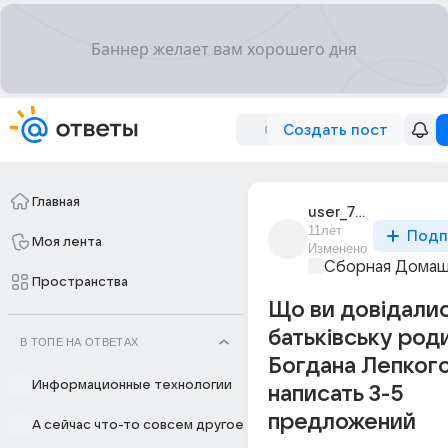
Создать пост
Главная
user_78310962
11лет
Подп
Моя лента
Изменено
Сборная Домаш
Пространства
Що ви довідали
батьківську род
В ТОПЕ НА ОТВЕТАХ
Богдана Лепког
Информационные технологии
написать 3-5
предложений
А сейчас что-то совсем другое