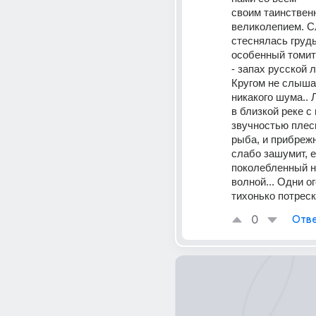
своим таинствен
великолепием. С
стеснялась грудь
особенный томит
- запах русской л
Кругом не слыша
никакого шума.. 
в близкой реке с 
звучностью плес
рыба, и прибрежн
слабо зашумит, е
поколебленный н
волной... Одни ог
тихонько потреск
0
Отве